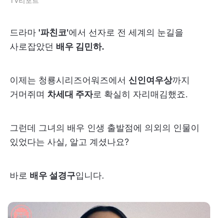
TV리포트
드라마
'파친코'
에서 선자로 전 세계의 눈길을
사로잡았던
배우 김민하.
이제는 청룡시리즈어워즈에서
신인여우상
까지
거머쥐며
차세대 주자
로 확실히 자리매김했죠.
그런데 그녀의 배우 인생 출발점에 의외의 인물이
있었다는 사실, 알고 계셨나요?
바로
배우 설경구
입니다.