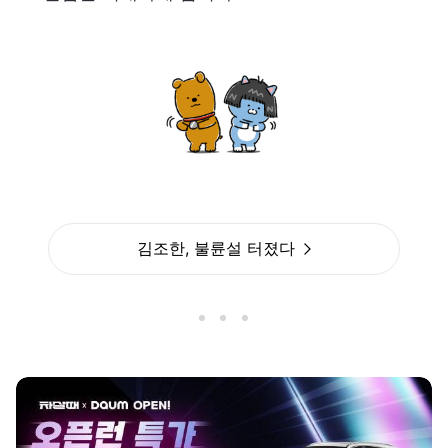
김조한, 불륜설 터졌다