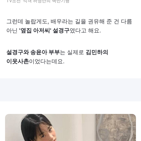
TV조선 '식객 허영만의 백반기행'
그런데 놀랍게도, 배우라는 길을 권유해 준 건 다름
아닌
'옆집 아저씨' 설경구
였다고 해요.
설경구와 송윤아 부부
는 실제로
김민하의
이웃사촌
이었다는데요.