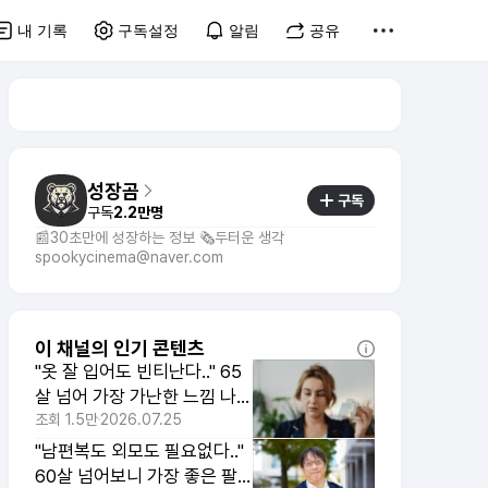
내 기록
구독설정
알림
공유
성장곰
구독
구독
2.2만명
📰30초만에 성장하는 정보 🗞️두터운 생각
spookycinema@naver.com
이 채널의 인기 콘텐츠
"옷 잘 입어도 빈티난다.." 65
살 넘어 가장 가난한 느낌 나는
사람 특징 1위
조회
1.5만
2026.07.25
"남편복도 외모도 필요없다.."
60살 넘어보니 가장 좋은 팔