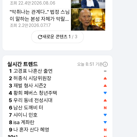
자인 친구 유형 1위
조회
22.4만
2026.08.06
"악취나는 관계다.." 법정 스님
이 말하는 본성 자체가 악랄한
티나는 사람의 특징 4가지
조회
2.2만
2026.07.17
새로운 콘텐츠
1
/
3
실시간 트렌드
오늘 8:51 기준
고경표 나혼산 출연
1
허종식 시당위원장
2
재벌 형사 시즌2
3
황희 폐버스 청년주택
4
우리 동네 전성시대
5
남산 도깨비 터
6
샤이니 민호
7
isa 계좌란
8
나 혼자 산다 혜영
9
t1