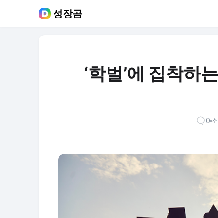
성장곰
‘학벌’에 집착하
0
조