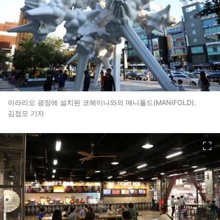
아라리오 광장에 설치된 코헤이나와의 매니폴드(MANIFOLD).
김정모 기자
이미지 크게 보기