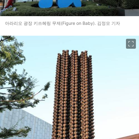
아라리오 광장 키쓰헤링 무제(Figure on Baby). 김정모 기자
이미지 크게 보기