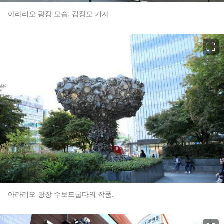
아라리오 광장 모습. 김정모 기자
이미지 크게 보기
아라리오 광장 수보드굽타의 작품.
이미지 크게 보기