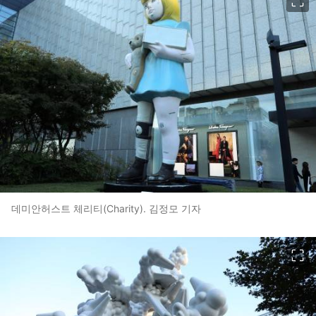
데미안허스트 체리티(Charity). 김정모 기자
이미지 크게 보기