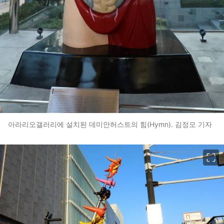
아라리오갤러리에 설치된 데미안허스트의 힘(Hymn). 김정모 기자
이미지 크게 보기