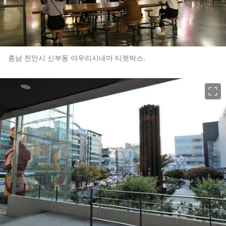
충남 천안시 신부동 야우리시네마 티켓박스.
이미지 크게 보기