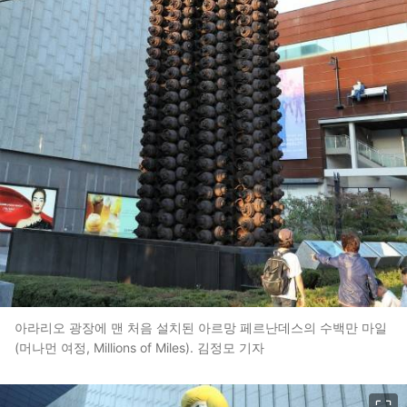
아라리오 광장에 맨 처음 설치된 아르망 페르난데스의 수백만 마일
(머나먼 여정, Millions of Miles). 김정모 기자
이미지 크게 보기