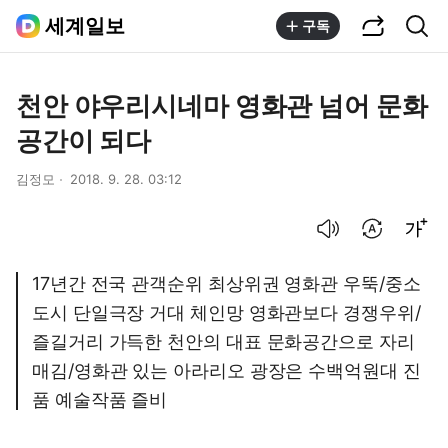
공유하기
통합검색
세계일보
구독
천안 야우리시네마 영화관 넘어 문화
공간이 되다
김정모
2018. 9. 28. 03:12
음성으로 듣기
번역 설정
글씨크기 조절하기
17년간 전국 관객순위 최상위권 영화관 우뚝/중소
도시 단일극장 거대 체인망 영화관보다 경쟁우위/
즐길거리 가득한 천안의 대표 문화공간으로 자리
매김/영화관 있는 아라리오 광장은 수백억원대 진
품 예술작품 즐비