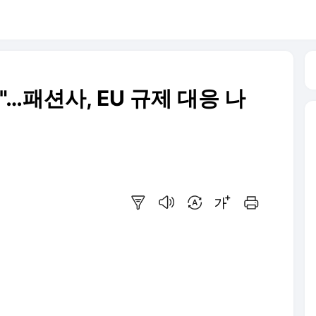
"…패션사, EU 규제 대응 나
요약보기
음성으로 듣기
번역 설정
글씨크기 조절하기
인쇄하기