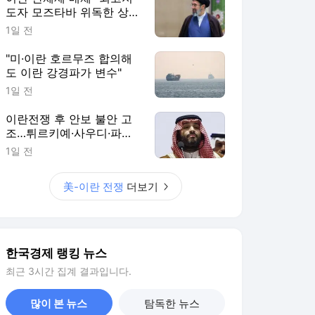
도자 모즈타바 위독한 상
태"
1일 전
"미·이란 호르무즈 합의해
도 이란 강경파가 변수"
1일 전
이란전쟁 후 안보 불안 고
조…튀르키예·사우디·파키
스탄 손잡는다
1일 전
美-이란 전쟁
더보기
한국경제 랭킹 뉴스
최근 3시간 집계 결과입니다.
많이 본 뉴스
탐독한 뉴스