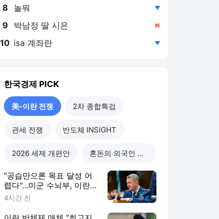
8
놀뭐
,하락
9
박남정 딸 시은
,신규
10
isa 계좌란
,하락
한국경제
PICK
美-이란 전쟁
2차 종합특검
관세 전쟁
반도체 INSIGHT
2026 세제 개편안
혼돈의 외국인 고용시장
"공습만으론 목표 달성 어
렵다"…미군 수뇌부, 이란전
출구전략 모색
4시간 전
이란 반체제 매체 "최고지