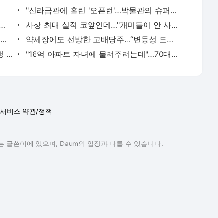
다
"신라금관에 홀린 '오픈런'…박물관의 슈퍼스타 되겠다"
, 규제 묶인 분당집 증여땐 취득세 3배
사상 최대 실적 코앞인데…"개미들이 안 사요" 무슨 일? [윤현주의 主食이 주식]
'호재'인줄 알았더니 '악재'…"이러다 빚잔치" 대기업 '한숨'
약세장에도 선방한 고배당주…“변동성 도피처”
'연봉 9000만원' 직장인, 5억 빌리러 은행 갔다가…'화들짝'
"16억 아파트 자녀에 물려주려는데"…70대 다주택자 '날벼락' [고정삼의 절세GPT]
서비스 약관/정책
 글쓴이에 있으며, Daum의 입장과 다를 수 있습니다.