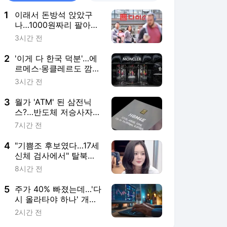
1
이래서 돈방석 앉았구
나…1000원짜리 팔아
4000억 번 비결 [권용
3시간 전
훈의 트렌드워치]
2
'이게 다 한국 덕분'…에
르메스·몽클레르도 깜짝
놀랐다 [안혜원의 명품
3시간 전
의세계]
3
월가 'ATM' 된 삼전닉
스?…반도체 저승사자도
"이젠 살 때" [빈난새의
7시간 전
빈틈없이마켓]
4
"기쁨조 후보였다…17세
신체 검사에서" 탈북민
'충격' 고백
8시간 전
5
주가 40% 빠졌는데…'다
시 올라타야 하나' 개미
들 들썩 [한경우의 케이
2시간 전
스스터디]