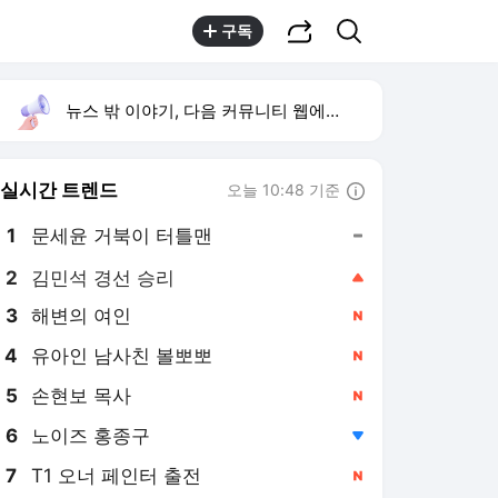
공유하기
검색
구독
뉴스 밖 이야기, 다음 커뮤니티 웹에서 보기
실시간 트렌드
오늘 10:48 기준
툴팁보기
1
문세윤 거북이 터틀맨
,유지
2
김민석 경선 승리
,상승
3
해변의 여인
,신규
4
유아인 남사친 볼뽀뽀
,신규
5
손현보 목사
,신규
6
노이즈 홍종구
,하락
7
T1 오너 페인터 출전
,신규