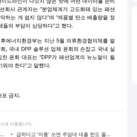
 가이드라인이 나오지 않은 탓에 어떤 데이터를 준비
 패션회사 관계자는 “분업체계가 고도화돼 있는 패션
파악하는 게 쉽지 않다”며 “제품별 탄소 배출량을 정
체들의 부담이 상당하다”고 했다.
기후에너지환경부는 지난 5월 의류환경협의체를 발
, 국내 DPP 솔루션 업체 윤회와 손잡고 국내 실
노힘찬 윤회 대표는 “DPP가 패션업계의 뉴노멀이 될
키워야 한다”고 말했다.
배포 금지.
론사로 이동합니다.
'호재'인줄 알았더니 '악재'…"이러다 빚잔치" 대기업 '한숨'
급하다고 '마통' 쓰면 주담대 대출 한도 줄어요