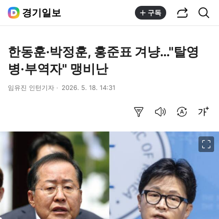
공유하기
통합검색
경기일보
구독
한동훈·박정훈, 홍준표 겨냥…"탈영
병·부역자" 맹비난
임유진 인턴기자
2026. 5. 18. 14:31
요약보기
음성으로 듣기
번역 설정
글씨크기 조절하기
이미지 크게 보기