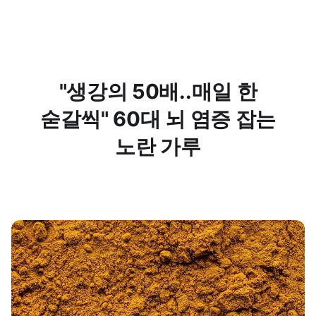
"생강의 50배..매일 한
숟갈씩" 60대 뇌 염증 잡는
노란 가루