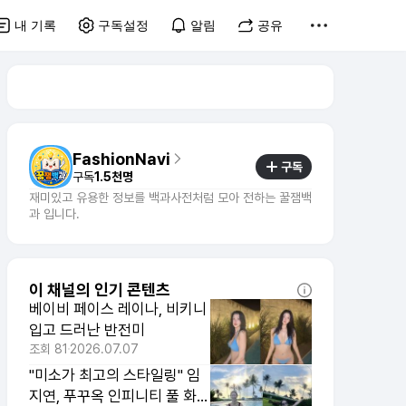
내 기록
구독설정
알림
공유
FashionNavi
구독
구독
1.5천명
재미있고 유용한 정보를 백과사전처럼 모아 전하는 꿀잼백
과 입니다.
이 채널의 인기 콘텐츠
베이비 페이스 레이나, 비키니
입고 드러난 반전미
조회
81
2026.07.07
"미소가 최고의 스타일링" 임
지연, 푸꾸옥 인피니티 풀 화보