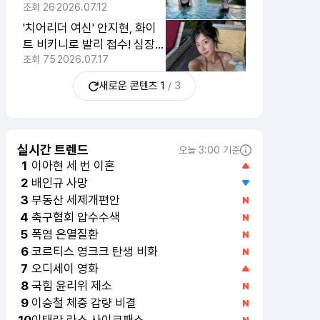
급 근황
조회
26
2026.07.12
'치어리더 여신' 안지현, 화이
트 비키니로 발리 접수! 심장
폭행 비주얼
조회
75
2026.07.17
새로운 콘텐츠
1
/
3
실시간 트렌드
오늘 3:00 기준
이아현 세 번 이혼
1
배인규 사망
2
부동산 세제개편안
3
축구협회 압수수색
4
폭염 온열질환
5
코르티스 영크크 탄생 비화
6
오디세이 영화
7
국힘 윤리위 제소
8
이승철 체중 감량 비결
9
이태란 라스 사이코패스