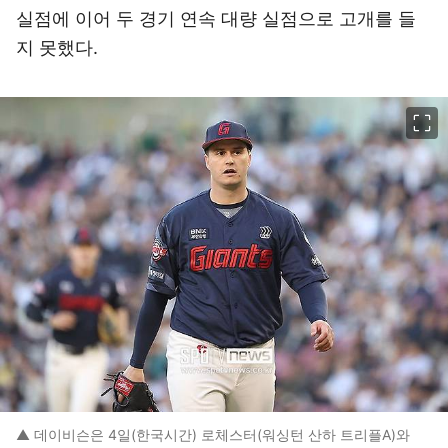
실점에 이어 두 경기 연속 대량 실점으로 고개를 들
지 못했다.
이미지 크게 보기
▲ 데이비슨은 4일(한국시간) 로체스터(워싱턴 산하 트리플A)와