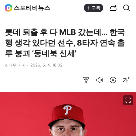
공유하기
통합검색
스포티비뉴스
구독
롯데 퇴출 후 다 MLB 갔는데… 한국
행 생각 있다던 선수, 8타자 연속 출
루 붕괴 ‘동네북 신세’
김태우 기자
2026. 6. 4. 18:02
요약보기
음성으로 듣기
번역 설정
글씨크기 조절하기
이미지 크게 보기