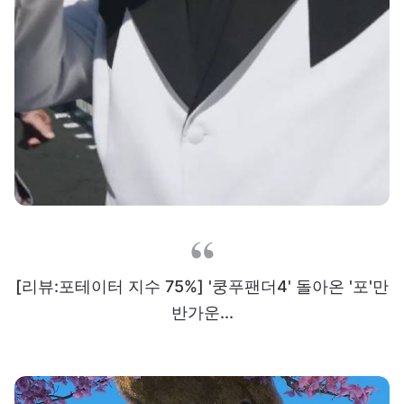
[리뷰:포테이터 지수 75%] '쿵푸팬더4' 돌아온 '포'만
반가운...