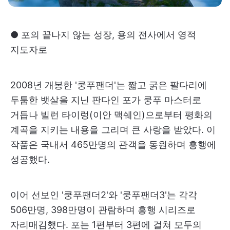
● 포의 끝나지 않는 성장, 용의 전사에서 영적
지도자로
2008년 개봉한 '쿵푸팬더'는 짧고 굵은 팔다리에
두툼한 뱃살을 지닌 판다인 포가 쿵푸 마스터로
거듭나 빌런 타이렁(이안 맥쉐인)으로부터 평화의
계곡을 지키는 내용을 그리며 큰 사랑을 받았다. 이
작품은 국내서 465만명의 관객을 동원하며 흥행에
성공했다.
이어 선보인 '쿵푸팬더2'와 '쿵푸팬더3'는 각각
506만명, 398만명이 관람하며 흥행 시리즈로
자리매김했다. 포는 1편부터 3편에 걸쳐 모두의