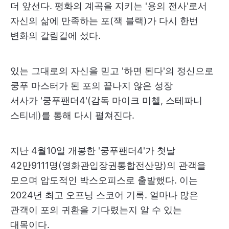
더 앞선다. 평화의 계곡을 지키는 '용의 전사'로서
자신의 삶에 만족하는 포(잭 블랙)가 다시 한번
변화의 갈림길에 섰다.
있는 그대로의 자신을 믿고 '하면 된다'의 정신으로
쿵푸 마스터가 된 포의 끝나지 않은 성장
서사가 '쿵푸팬더4'(감독 마이크 미첼, 스테파니
스티네)를 통해 다시 펼쳐진다.
지난 4월10일 개봉한 '쿵푸팬더4'가 첫날
42만9111명(영화관입장권통합전산망)의 관객을
모으며 압도적인 박스오피스로 출발했다. 이는
2024년 최고 오프닝 스코어 기록. 얼마나 많은
관객이 포의 귀환을 기다렸는지 알 수 있는
대목이다.