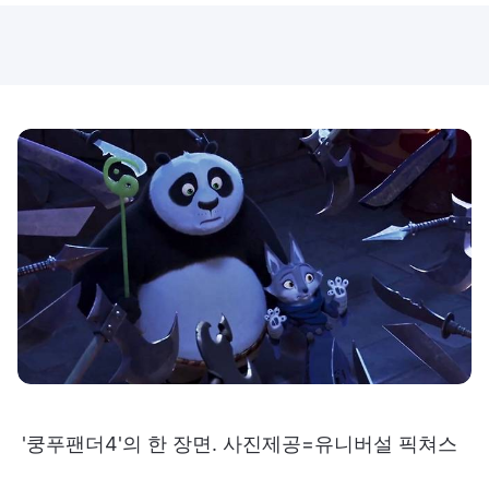
'쿵푸팬더4'의 한 장면. 사진제공=유니버설 픽쳐스