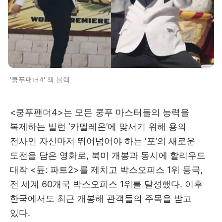
'쿵푸팬더4' 잭 블랙
<쿵푸팬더4>는 모든 쿵푸 마스터들의 능력을
복제하는 빌런 ‘카멜레온’에 맞서기 위해 용의
전사인 자신마저 뛰어넘어야 하는 ‘포’의 새로운
도전을 담은 영화로, 북미 개봉과 동시에 할리우드
대작 <듄: 파트2>​를 제치고 박스오피스 1위 등극,
전 세계 60개국 박스오피스 1위를 달성했다. 이후
한국에서도 최근 개봉해 관객들의 주목을 받고
있다.