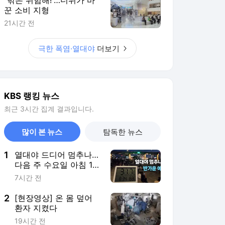
꾼 소비 지형
21시간 전
극한 폭염·열대야
더보기
KBS 랭킹 뉴스
최근 3시간 집계 결과입니다.
많이 본 뉴스
탐독한 뉴스
1
열대야 드디어 멈추나…
다음 주 수요일 아침 19
도?
7시간 전
2
[현장영상] 온 몸 덮어
환자 지켰다
19시간 전