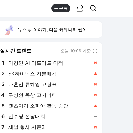
공유하기
검색
구독
뉴스 밖 이야기, 다음 커뮤니티 웹에서 보기
실시간 트렌드
오늘 10:08 기준
툴팁보기
1
이강인 AT마드리드 이적
,신규
2
SK하이닉스 지분매각
,상승
3
나혼산 류혜영 고경표
,신규
4
구성환 옥상 고기파티
,신규
5
캣츠아이 소피아 활동 중단
,상승
6
민주당 전당대회
,유지
7
재벌 형사 시즌2
,신규