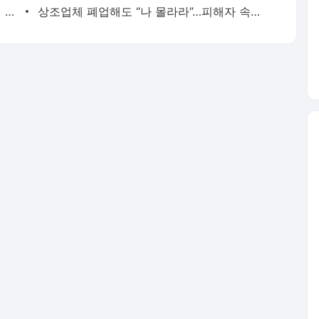
국가 주요 보안시설인데…드론에 뻥 뚫린 하늘
상조업체 폐업해도 “나 몰라라”…피해자 속출해도 이자는 챙겨