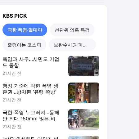
KBS
PICK
극한 폭염·열대야
선관위 의혹 특검
출렁이는 코스피
보완수사권 폐지 진통
폭염과 사투…시민도 기업
도 동참
21시간 전
행정 기준에 막힌 폭염 생
존권…방치된 ‘유령 쪽방’
21시간 전
극한 폭염 누그러져…동해
안 최대 150mm 많은 비
21시간 전
“밖은 위험해!”…더위가 바