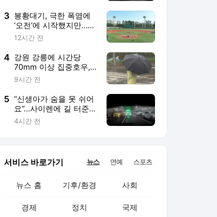
3
봉황대기, 극한 폭염에
‘오전’에 시작했지만…결
국 선수는 탈진
12시간 전
4
강원 강릉에 시간당
70mm 이상 집중호우,
침수 주의
9시간 전
5
“신생아가 숨을 못 쉬어
요”…사이렌에 길 터준
운전자들
4시간 전
서비스 바로가기
뉴스
연예
스포츠
뉴스 홈
기후/환경
사회
경제
정치
국제