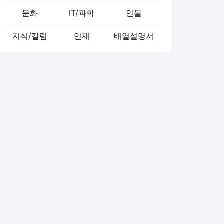
문화
IT/과학
인물
지식/칼럼
연재
배열설명서