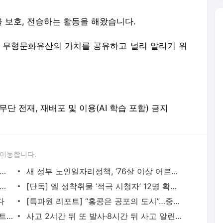
 보호, 전승하는 활동을 해왔습니다.
 무형문화유산의 가치를 공유하고 널리 알리기 위
erved. 무단 전재, 재배포 및 이용(AI 학습 포함) 금지
 이동합니다.
동법·노조방탄법·권리 보장법’…국감장에 등장한 ‘이 법’의 여러 이름
새 정부 노인일자리정책, ‘76살 이상 어르신’에겐 명백한 후퇴?
독] 시설 장애 아동, 정신과 약물 과다처방…인권위 “아동 학대”
[단독] 엘 성착취물 ‘적극 시청자’ 12명 확인…주거지까지 압수수색
다
[특파원 리포트] “홍콩은 공포의 도시”…중국은 홍콩을 어떻게 바꿨나
“올해 안에 1만대 운영”?…신변보호 스마트워치 확대 ‘급제동’
사고 2시간 뒤 또 발사·8시간 뒤 사고 알린 이유는?