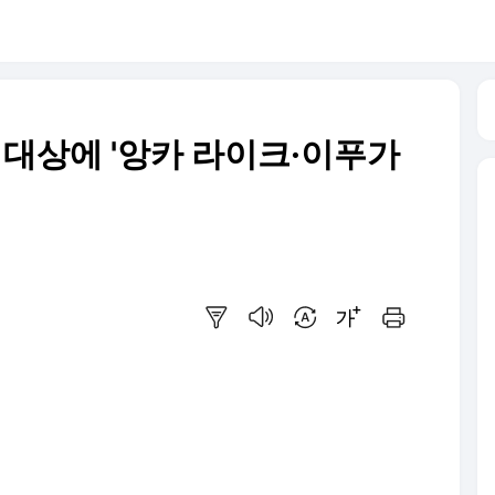
대상에 '앙카 라이크·이푸가
요약보기
음성으로 듣기
번역 설정
글씨크기 조절하기
인쇄하기