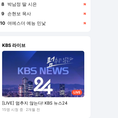
8
박남정 딸 시은
,신규
9
손현보 목사
,신규
10
여에스더 예능 민낯
,신규
KBS 라이브
LIVE
[LIVE] 멈추지 않는다! KBS 뉴스24
15명 시청 중
2개월 전