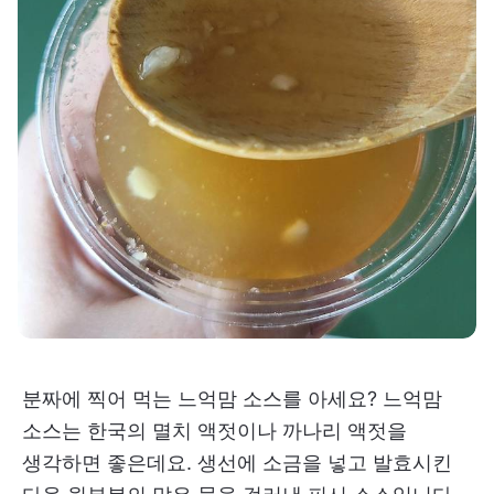
분짜에 찍어 먹는 느억맘 소스를 아세요? 느억맘
소스는 한국의 멸치 액젓이나 까나리 액젓을
생각하면 좋은데요. 생선에 소금을 넣고 발효시킨