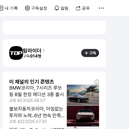
내 기록
구독설정
알림
공유
탑라이더
구독
구독
914명
이 채널의 인기 콘텐츠
BMW코리아, 7시리즈 루쏘
등 8월 한정 에디션 3종 출시
조회
80
2026.08.07
볼보자동차코리아, 아낌없는
투자와 노력..6년 연속 만족도
1위
조회
422
2026.07.30