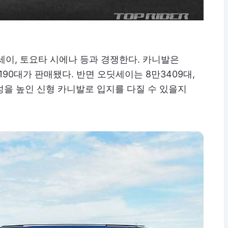
세이, 토요타 시에나 등과 경쟁한다. 카니발은
3190대가 판매됐다. 반면 오딧세이는 8만3409대,
성을 높인 신형 카니발로 입지를 다질 수 있을지