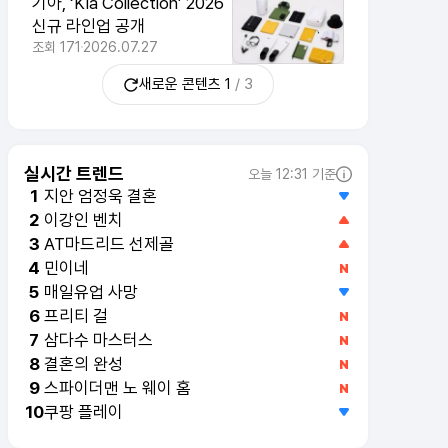
기아, ‘Kia Collection’ 2026
신규 라인업 공개
조회
171
2026.07.27
새로운 콘텐츠
1
/
3
실시간 트렌드
오늘 12:31 기준
지안 엄정욱 결혼
1
이강인 벤치
2
AT마드리드 선제골
3
민이네
4
매일유업 사망
5
프리티 걸
6
삼다수 마스터스
7
결혼의 완성
8
스파이더맨 노 웨이 홈
9
쿠팡 플레이
10