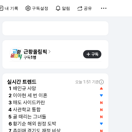
내 기록
구독설정
알림
공유
근황올림픽
구독
구독
1명
실시간 트렌드
오늘 1:51 기준
배인규 사망
1
이아현 세 번 이혼
2
사관학교 통합
4
골 때리는 그녀들
5
황기순 해외 원정 도박
6
추미애 경기도 재정 비상
7