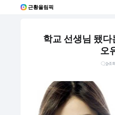
근황올림픽
학교 선생님 됐다는
오
0
조회