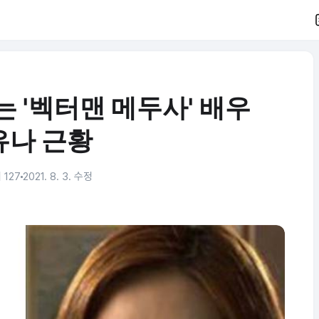
 '벡터맨 메두사' 배우
유나 근황
 127
2021. 8. 3. 수정