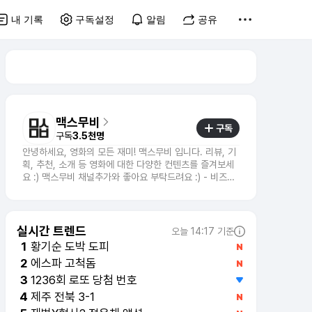
내 기록
구독설정
알림
공유
맥스무비
구독
구독
3.5천명
안녕하세요, 영화의 모든 재미! 맥스무비 입니다. 리뷰, 기
획, 추천, 소개 등 영화에 대한 다양한 컨텐츠를 즐겨보세
요 :) 맥스무비 채널추가와 좋아요 부탁드려요 :) - 비즈니
스 문의 : mkt@maxmovie.com
실시간 트렌드
오늘 14:17 기준
황기순 도박 도피
1
에스파 고척돔
2
제주 전북 3-1
4