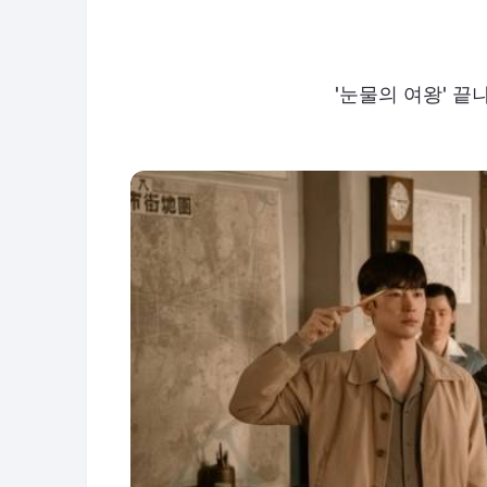
'눈물의 여왕' 끝