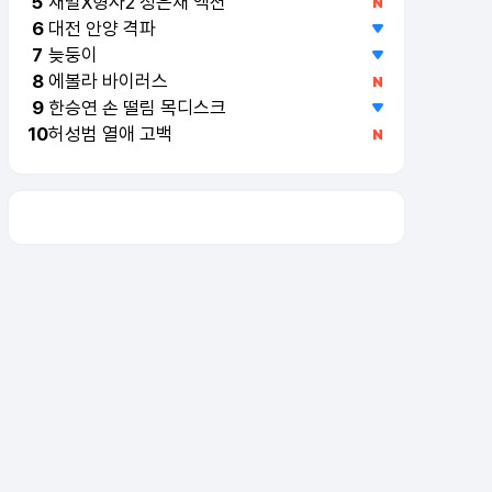
재벌X형사2 정은채 액션
5
대전 안양 격파
6
늦둥이
7
에볼라 바이러스
8
한승연 손 떨림 목디스크
9
허성범 열애 고백
10