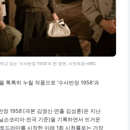
 있는 '수사반장 1958'의 한 장면. 사진제공=MBC
을 톡톡히 누릴 작품으로 '수사반장 1958'과
장 1958'(극본 김영신·연출 김성훈)은 지난
%(닐슨코리아·전국 기준)을 기록하면서 뜨거운
금토드라마를 시작한 이래 1회 시청률로는 가장