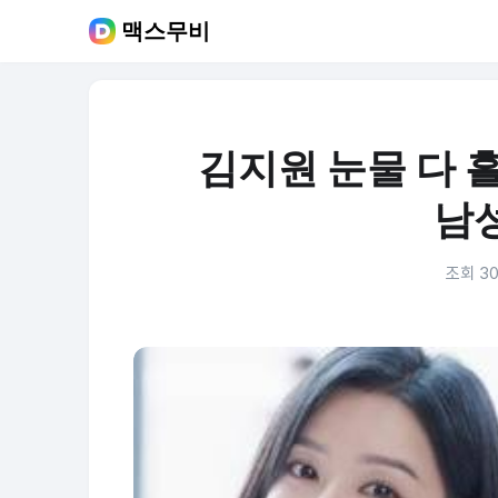
맥스무비
김지원 눈물 다 흘
남
조회 30