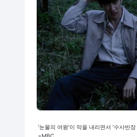
'눈물의 여왕'이 막을 내리면서 '수사반장
=MBC