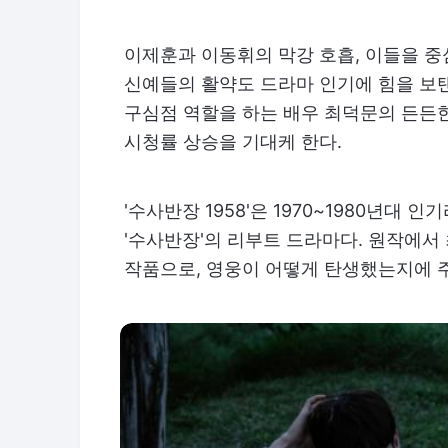
이제훈과 이동휘의 막강 호흡, 이들을 중
신예들의 활약도 드라마 인기에 힘을 보
구심점 역할을 하는 배우 최덕문의 든든
시청률 상승을 기대케 한다.
'수사반장 1958'은 1970~1980년대
'수사반장'의 리부트 드라마다. 원작에서
작품으로, 영웅이 어떻게 탄생했는지에 