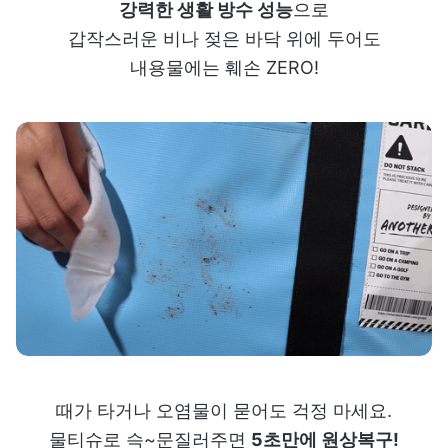
강력한 생활 방수 성능
으로
갑작스러운 비나 젖은 바닥 위에 두어도
내용물에는 훼손 ZERO!
때가 타거나 오염물이 묻어도 걱정 마세요.
물티슈로 슥~문질러주면
5초만에 원상복구!