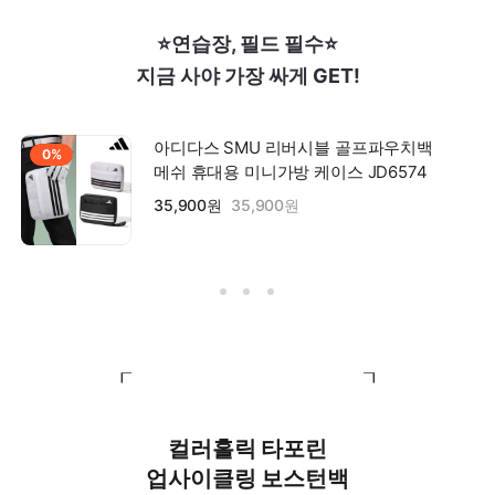
⭐연습장, 필드 필수⭐
지금 사야 가장 싸게 GET!
아디다스 SMU 리버시블 골프파우치백
0%
메쉬 휴대용 미니가방 케이스 JD6574
35,900원
35,900원
┎ ┒
컬러홀릭 타포린
업사이클링 보스턴백