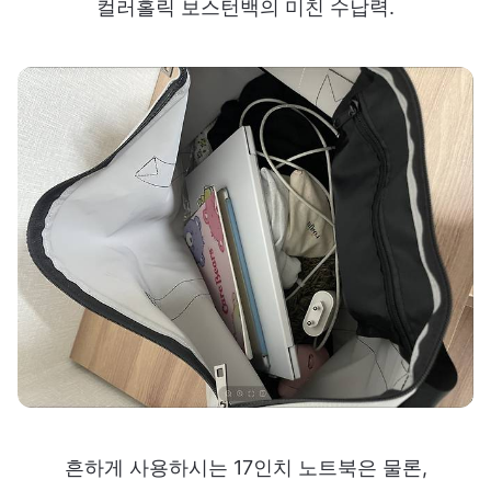
일상부터 비일상까지 전부 아우르는
컬러홀릭 보스턴백의 미친 수납력.