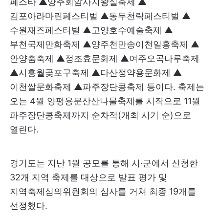
페스타 ▲양주회암사지왕실축제 ▲
김포아라마린페스티벌 ▲동두천락페스티벌 ▲
수원재즈페스티벌 ▲고양호수예술축제 ▲
부천국제만화축제 ▲양주천만송이천일홍축제 ▲
안양춤축제 ▲정조효문화제 ▲여주오곡나루축제
▲시흥월곶포구축제 ▲다산정약용문화제 ▲
이천쌀문화축제 ▲파주장단콩축제 등이다. 축제는
오는 4월 양평용문산산나물축제를 시작으로 11월
파주장단콩축제까지 순차적(개최 시기 순)으로
열린다.
경기도는 지난 1월 공모를 통해 시·군에서 신청한
32개 지역 축제를 대상으로 발표 평가 및
지역축제심의위원회의 심사를 거쳐 최종 19개를
선정했다.