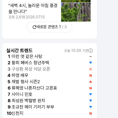
"새벽 4시, 놀라운 아침 풍경
을 만나다"
조회
2,618
2026.07.15
새로운 콘텐츠
1
/
3
실시간 트렌드
오늘 15:59 기준
이런 엿 같은 사랑
1
황희 폐버스 청년주택
2
구성환 옥상 식당 오픈
3
하영 배우
4
재벌 형사 시즌2
5
류혜영 나혼자산다 고경표
6
샤이니 민호
7
최성원 백혈병 완치
8
조규찬 해이 기러기 부부
9
신천지
10