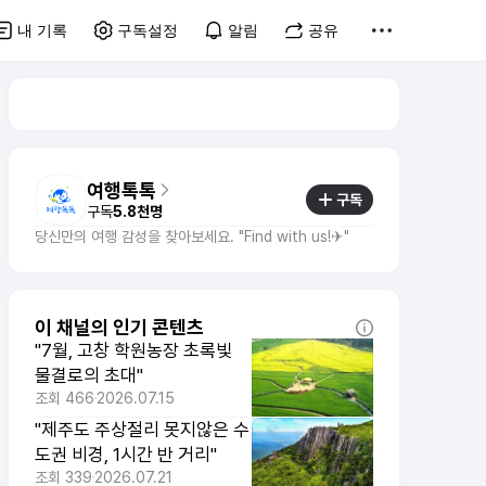
내 기록
구독설정
알림
공유
여행톡톡
구독
구독
5.8천명
당신만의 여행 감성을 찾아보세요. "Find with us!✈"
이 채널의 인기 콘텐츠
"7월, 고창 학원농장 초록빛
물결로의 초대"
조회
466
2026.07.15
"제주도 주상절리 못지않은 수
도권 비경, 1시간 반 거리"
조회
339
2026.07.21