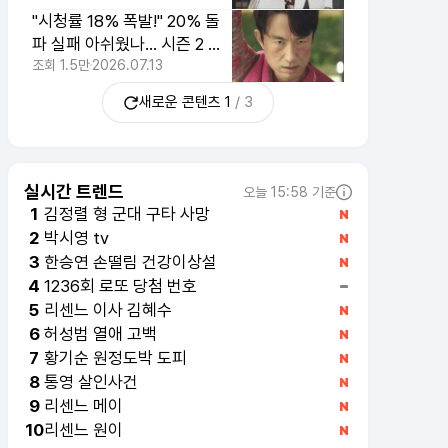
"시청률 18% 폭발!" 20% 돌
파 실패 아쉬웠나... 시즌 2 확
정한 인기드라마
조회
1.5만
2026.07.13
새로운 콘텐츠
1
/
3
실시간 트렌드
오늘 15:58 기준
김정렬 형 군대 구타 사망
1
박시영 tv
2
한승연 손떨림 건강이상설
3
1236회 로또 당첨 번호
4
리센느 이사 김혜수
5
허성범 열애 고백
6
황기순 원정도박 도피
7
통영 살인사건
8
리센느 메이
9
리센느 원이
10