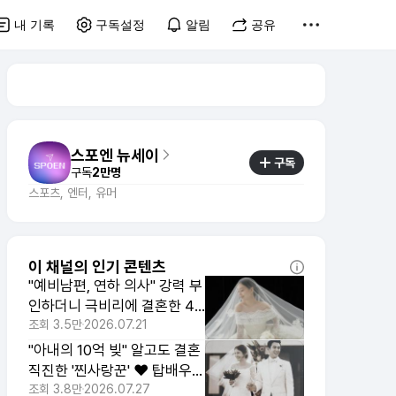
내 기록
구독설정
알림
공유
스포엔 뉴세이
구독
구독
2만명
스포츠, 엔터, 유머
이 채널의 인기 콘텐츠
"예비남편, 연하 의사" 강력 부
인하더니 극비리에 결혼한 41
세 탑배우
조회
3.5만
2026.07.21
"아내의 10억 빚" 알고도 결혼
직진한 '찐사랑꾼' ❤️ 탑배우
부부 , 대박 근황
조회
3.8만
2026.07.27