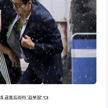
S 금토드라마 '김부장' 👈