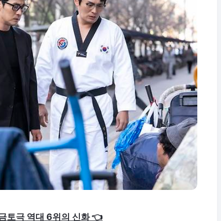
S 금토극 역대 6위의 신화 👈