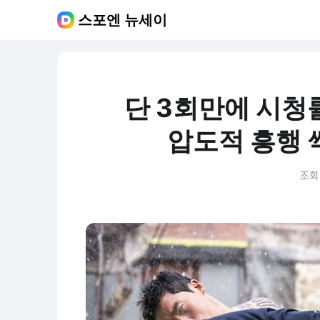
스포엔 뉴세이
단 3회만에 시청률
압도적 흥행 
조회 