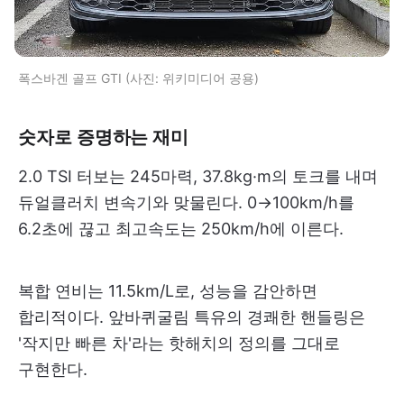
폭스바겐 골프 GTI (사진: 위키미디어 공용)
숫자로 증명하는 재미
2.0 TSI 터보는 245마력, 37.8kg·m의 토크를 내며
듀얼클러치 변속기와 맞물린다. 0→100km/h를
6.2초에 끊고 최고속도는 250km/h에 이른다.
복합 연비는 11.5km/L로, 성능을 감안하면
합리적이다. 앞바퀴굴림 특유의 경쾌한 핸들링은
'작지만 빠른 차'라는 핫해치의 정의를 그대로
구현한다.