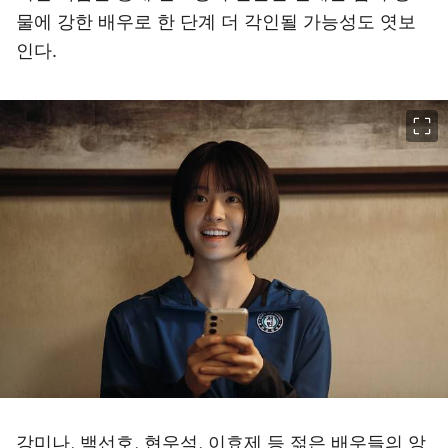
물에 강한 배우로 한 단계 더 각인될 가능성도 엿보
인다.
이미지 크게 보기
강미나, 백선호, 현우석, 이효제 등 젊은 배우들의 앙