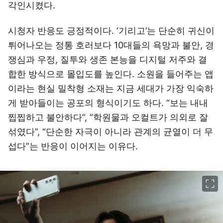
각인시켰다.
시청자 반응도 긍정적이다. ‘기리고’는 단순히 귀신이
튀어나오는 정통 호러보다 10대들의 욕망과 불안, 경
쟁심과 우정, 질투와 생존 본능을 디지털 저주와 결
합한 방식으로 몰입도를 높인다. 소원을 들어주는 앱
이라는 현실 밀착형 소재는 지금 세대가 가장 익숙하
게 받아들이는 공포의 형식이기도 하다. “보는 내내
찝찝하고 불안하다”, “학원물과 오컬트가 의외로 잘
섞였다”, “단순한 자극이 아니라 관계의 균열이 더 무
섭다”는 반응이 이어지는 이유다.
이미지 크게 보기