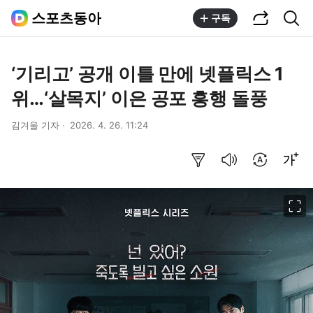
공유하기
통합검색
스포츠동아
구독
‘기리고’ 공개 이틀 만에 넷플릭스 1
위…‘살목지’ 이은 공포 흥행 돌풍
김겨울 기자
2026. 4. 26. 11:24
요약보기
음성으로 듣기
번역 설정
글씨크기 조절하기
이미지 크게 보기