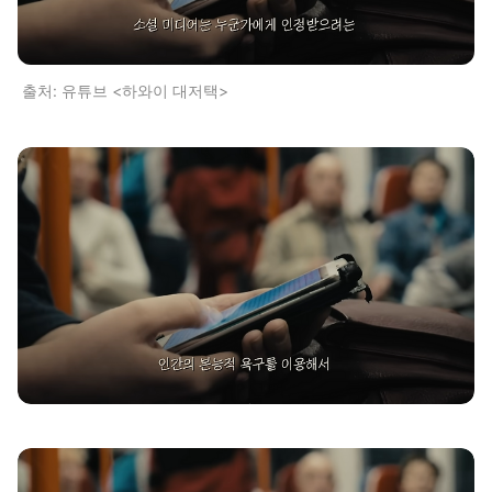
출처: 유튜브 <하와이 대저택>