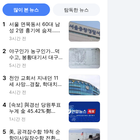
많이 본 뉴스
탐독한 뉴스
1
서울 면목동서 60대 남
성 2명 흉기에 숨져…지
인 사이 추정(종합)
3시간 전
2
야구인가 농구인가…덕
수고, 봉황대기서 대구
북구SC에 42-0 승리
5시간 전
3
천안 교회서 지내던 11
세 사망…경찰, 학대치사
여부 수사(종합)
4시간 전
4
[속보] 與경선 당원투표
누계 金 45.42%·鄭
44.56%…가중치 未반영
1시간 전
5
美, 공격잠수함 19척 순
항미사일잠수함 전환…