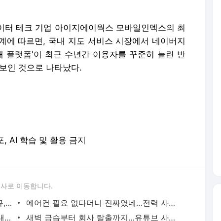
 데이터 테크 기업 아이지에이웍스 모바일인덱스의 최
 통계에 따르면, 국내 지도 서비스 시장에서 네이버지
3대 플랫폼'이 최근 수년간 이용자를 꾸준히 늘린 반
 보인 것으로 나타났다.
포, AI 학습 및 활용 금지
론사로 이동합니다.
이임생이 밝힌 홍명보 선임 내막…"정몽규, TD판단 믿는다고 해"(종합) | 연합뉴스
에어컨 필요 없다더니 진짜였네…전력 사용량으로 본 냉방 도시 | 연합뉴스
천안 교회서 지내던 11세 사망…경찰, 학대치사 여부 수사(종합) | 연합뉴스
새벽 급습부터 회사 탈출까지…유튜브 사로잡은 '날것'의 일상 | 연합뉴스