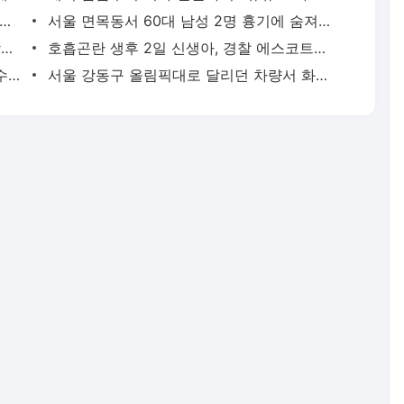
고령 도전 119세…"오래 살려면 일하고 건강하게 먹어라" | 연합뉴스
서울 면목동서 60대 남성 2명 흉기에 숨져…지인 사이 추정(종합) | 연합뉴스
'김부장' 제작사 판타지오 회장, 자본시장법 위반 혐의 피소 | 연합뉴스
호흡곤란 생후 2일 신생아, 경찰 에스코트로 생명 구해 | 연합뉴스
종로구서 폐기물 수거하던 환경미화원, 수거차에 치여 숨져 | 연합뉴스
서울 강동구 올림픽대로 달리던 차량서 화재…구간 정체 | 연합뉴스