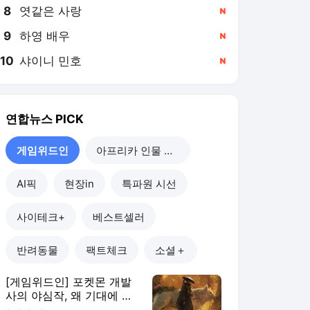
8
엿같은 사랑
,신규
9
하영 배우
,신규
10
샤이니 민호
,신규
연합뉴스
PICK
게임위드인
아프리카 인물 열전
AI픽
현장in
특파원 시선
사이테크+
베스트셀러
반려동물
팩트체크
소셜＋
[게임위드인] 포켓몬 개발
사의 야심작, 왜 기대에 못
미쳤나