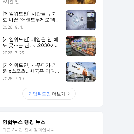
9시간 전
[게임위드인] 시간을 무기
로 바꾼 '어센드투제로'의
실험
2026. 8. 1.
[게임위드인] 게임은 안 해
도 굿즈는 산다…2030이
게임에 남는 법
2026. 7. 25.
[게임위드인] 사우디가 키
운 e스포츠…한국은 어디에
있나
2026. 7. 19.
게임위드인
더보기
연합뉴스 랭킹 뉴스
최근 3시간 집계 결과입니다.