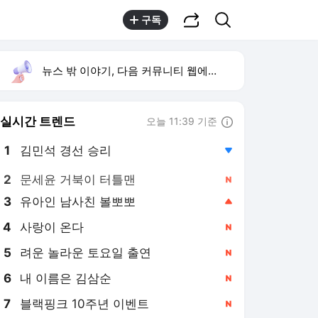
공유하기
검색
구독
뉴스 밖 이야기, 다음 커뮤니티 웹에서 보기
실시간 트렌드
오늘 11:39 기준
툴팁보기
1
김민석 경선 승리
,하락
2
문세윤 거북이 터틀맨
,신규
3
유아인 남사친 볼뽀뽀
,상승
4
사랑이 온다
,신규
5
려운 놀라운 토요일 출연
,신규
6
내 이름은 김삼순
,신규
7
블랙핑크 10주년 이벤트
,신규