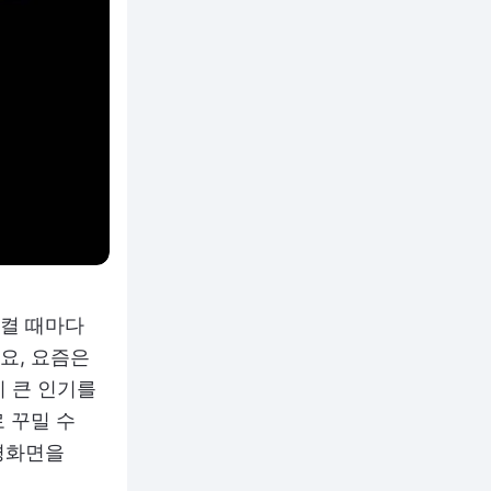
 켤 때마다
요, 요즘은
 큰 인기를
 꾸밀 수
경화면을