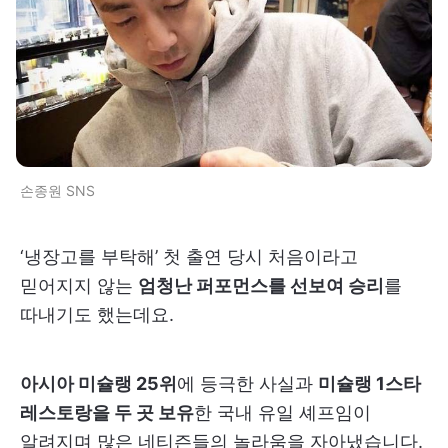
손종원 SNS
‘냉장고를 부탁해’ 첫 출연 당시 처음이라고
믿어지지 않는
엄청난 퍼포먼스를 선보여 승리
를
따내기도 했는데요.
아시아 미슐랭 25위
에 등극한 사실과
미슐랭 1스타
레스토랑을 두 곳 보유
한 국내 유일 셰프임이
알려지며 많은 네티즌들의 놀라움을 자아냈습니다.