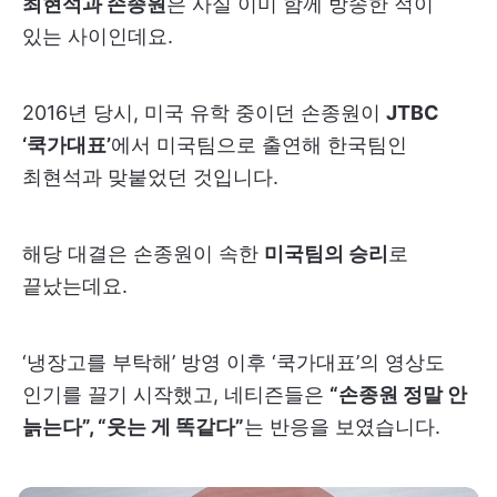
최현석과 손종원
은 사실 이미 함께 방송한 적이
있는 사이인데요.
2016년 당시, 미국 유학 중이던 손종원이
JTBC
‘쿡가대표’
에서 미국팀으로 출연해 한국팀인
최현석과 맞붙었던 것입니다.
해당 대결은 손종원이 속한
미국팀의 승리
로
끝났는데요.
‘냉장고를 부탁해’ 방영 이후 ‘쿡가대표’의 영상도
인기를 끌기 시작했고, 네티즌들은
“손종원 정말 안
늙는다”, “웃는 게 똑같다”
는 반응을 보였습니다.