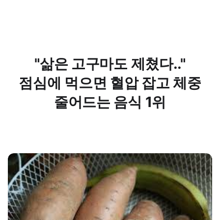
"삶은 고구마도 제쳤다.."
점심에 먹으면 혈압 잡고 체중
줄어드는 음식 1위