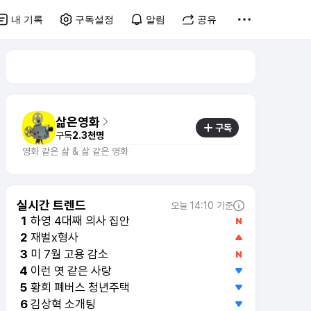
내 기록
구독설정
알림
공유
삶은영화
구독
구독
2.3천명
영화 같은 삶 & 삶 같은 영화
실시간 트렌드
오늘 14:10 기준
하영 4대째 의사 집안
1
재벌x형사
2
미 7월 고용 감소
3
이런 엿 같은 사랑
4
황희 폐버스 청년주택
5
김상혁 소개팅
6