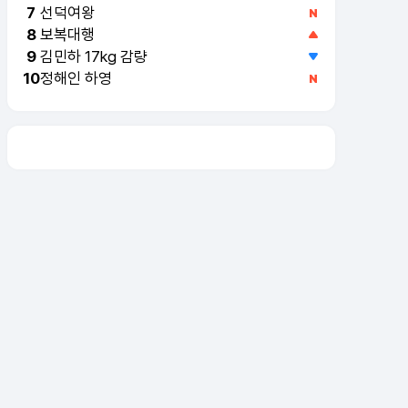
선덕여왕
7
보복대행
8
김민하 17kg 감량
9
정해인 하영
10