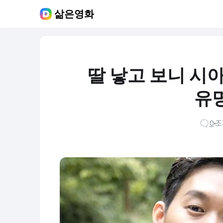
삶은영화
딸 낳고 보니 시
유
0
조