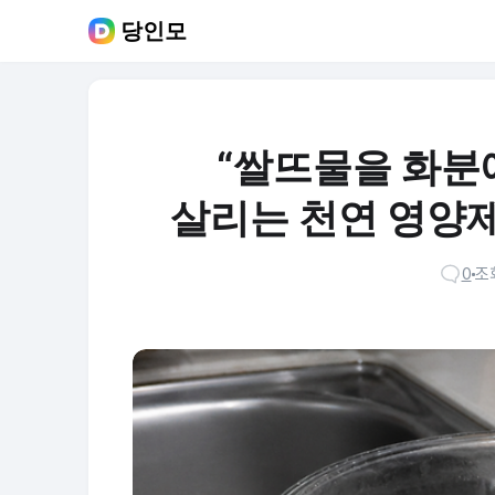
당인모
“쌀뜨물을 화분에
살리는 천연 영양제
0
조