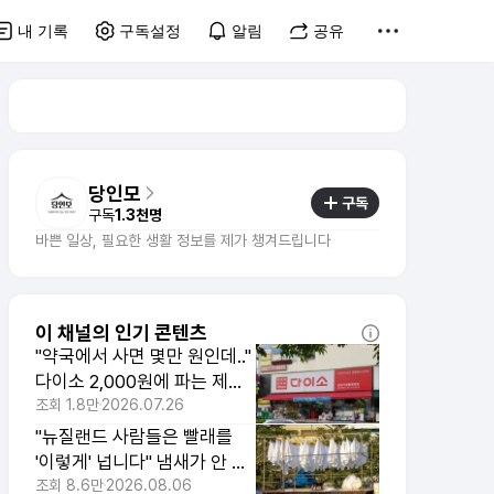
내 기록
구독설정
알림
공유
당인모
구독
구독
1.3천명
바쁜 일상, 필요한 생활 정보를 제가 챙겨드립니다
이 채널의 인기 콘텐츠
"약국에서 사면 몇만 원인데.."
다이소 2,000원에 파는 제약
사 영양제 3가지
조회
1.8만
2026.07.26
"뉴질랜드 사람들은 빨래를
'이렇게' 넙니다" 냄새가 안 납
니다
조회
8.6만
2026.08.06