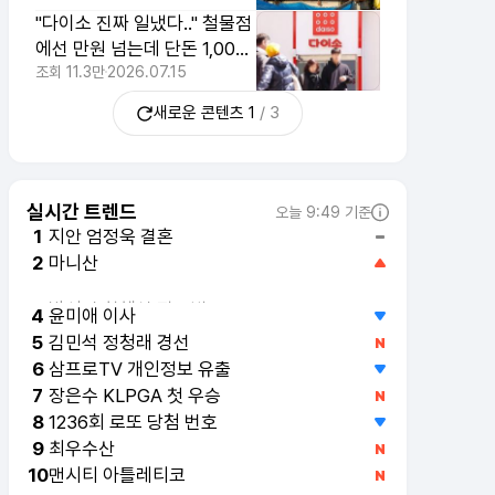
"다이소 진짜 일냈다.." 철물점
에선 만원 넘는데 단돈 1,000
원에 파는 집수리템 3가지
조회
11.3만
2026.07.15
새로운 콘텐츠
1
/
3
실시간 트렌드
오늘 9:49 기준
지안 엄정욱 결혼
1
마니산
2
박서진 황혜선 핑크빛
3
윤미애 이사
4
김민석 정청래 경선
5
삼프로TV 개인정보 유출
6
장은수 KLPGA 첫 우승
7
1236회 로또 당첨 번호
8
최우수산
9
맨시티 아틀레티코
10