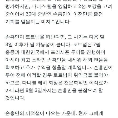
평가하지만, 마티스 텔을 영입하고 2선 보강을 고려
중이어서 30대 중반인 손흥민이 이전만큼 출전
기회를 얻을지는 미지수입니다.
손흥민이 토트넘을 떠난다면, 그 시기는 다음 달
3일 이후가 될 가능성이 큽니다. 토트넘은 7월
홍콩과 대한민국에서 프리시즌 투어를 진행하며
아시아 최고 스타인 손흥민을 내세워 해외 팬들을
확보하고 추가 수익을 창출할 계획입니다. 손흥민이
투어 전에 이적할 경우 토트넘이 위약금을 물어야
하므로, 다니엘 레비 회장은 천문학적인 이적료가
아니라면 8월 3일까지는 손흥민을 붙잡으려 할
것입니다.
손흥민의 이적설이 나오는 가운데, 현재 그에게