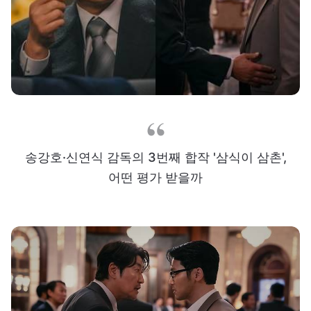
송강호·신연식 감독의 3번째 합작 '삼식이 삼촌',
어떤 평가 받을까