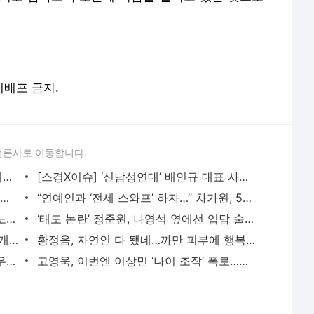
 재배포 금지.
언론사로 이동합니다.
‘술타기 의혹’ 이재룡, 음주운전 혐의 제외된 채 재판行…왜?
[스경X이슈] ‘신남성연대’ 배인규 대표 사망…동료 유튜버들 추모 행렬
“9대1 노예계약” 일루셔니스트 이은결, 2년간 폐인으로 살아야 했던 아픔 고백
“연예인과 ‘전세 스와프’ 하자…” 차가원, 54억 갈취한 ‘라누보 한남’ 사기 전말
아이유, 근황 게시물에 ‘전 연인’ 장기하 노래 넣었다…“쿨하다” 화제
‘태도 논란’ 정준원, 나영석 옆에선 입담 술술?…“왜 어리숙한 척했나” 의문 증폭
‘-9kg’ 랄랄, 다이어트 성공 후 수영복 공개 “빠른 시간에 돼지로…”
황정음, 자연인 다 됐네…까만 피부에 행복한 미소 “못 알아 볼 뻔”
임영웅, 이강인과 폭염 속 축구 회동 “아우파 아틀레티”
고영욱, 이번엔 이상민 ‘나이 조작’ 폭로…끊임없는 연예인 저격 ‘구설’