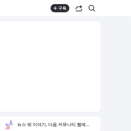
공유하기
검색
구독
뉴스 밖 이야기, 다음 커뮤니티 웹에서 보기
실시간 트렌드
오늘 22:18 기준
툴팁보기
1
한상미 이태원특조위 해임
,유지
2
트럼프 행정명령
,신규
3
미 폴리실리콘 관세
,하락
4
블랙핑크 10주년 행사
,신규
5
휴젤 상반기 최대 실적
,신규