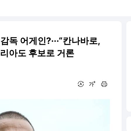
감독 어게인?···“칸나바로,
소리아도 후보로 거론
번역 설정
글씨크기 조절하기
인쇄하기