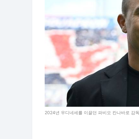
2024년 우디네세를 이끌던 파비오 칸나바로 감독. G