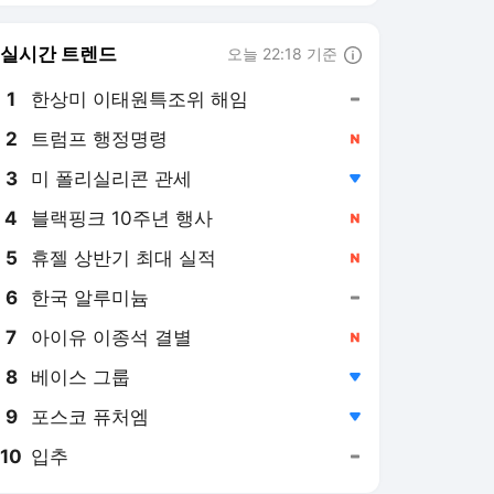
6
한국 알루미늄
,유지
7
아이유 이종석 결별
,신규
8
베이스 그룹
,하락
9
포스코 퓨처엠
,하락
10
입추
,유지
스포츠경향 랭킹 뉴스
최근 3시간 집계 결과입니다.
많이 본 뉴스
1
“연예인과 ‘전세 스와프’
하자…” 차가원, 54억 갈
취한 ‘라누보 한남’ 사기
15시간 전
전말