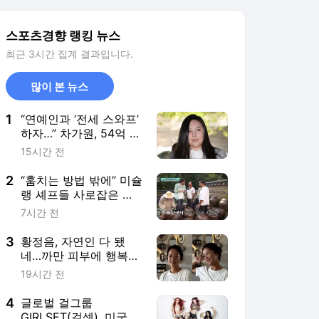
2
“훔치는 방법 밖에” 미슐
랭 셰프들 사로잡은 선
재스님의 발효 장독대
7시간 전
(어서와 한국은 처음이
지)
3
황정음, 자연인 다 됐
네…까만 피부에 행복한
미소 “못 알아 볼 뻔”
19시간 전
4
글로벌 걸그룹
GIRLSET(걸셋), 미국 빌
보드 선정 ‘가장 영향력
6시간 전
있는 21세 이하 아티스
트’ 이름 올려
5
롯데, 이 외인 구성으로
8위라니…11년 전을 떠
올리게 하는 이유
14시간 전
서비스 바로가기
뉴스
연예
스포츠
스포츠 홈
축구
해외축구