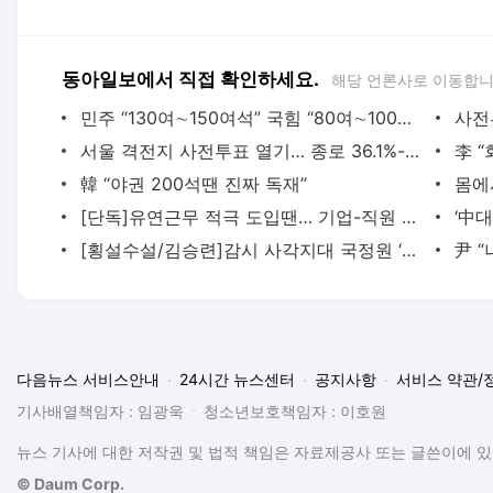
동아일보에서 직접 확인하세요.
해당 언론사로 이동합니
민주 “130여∼150여석” 국힘 “80여∼100여석”
서울 격전지 사전투표 열기… 종로 36.1%-동작 35.8%-용산 34.3%
李 
韓 “야권 200석땐 진짜 독재”
몸에
[단독]유연근무 적극 도입땐… 기업-직원 稅감면 검토
‘中
[횡설수설/김승련]감시 사각지대 국정원 ‘비상금’ 역대 최대
다음뉴스 서비스안내
24시간 뉴스센터
공지사항
서비스 약관/
기사배열책임자 : 임광욱
청소년보호책임자 : 이호원
뉴스 기사에 대한 저작권 및 법적 책임은 자료제공사 또는 글쓴이에 있으
© Daum Corp.