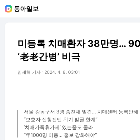
동아일보
미등록 치매환자 38만명… 90
‘老老간병’ 비극
임재혁 기자
2024. 4. 8. 03:01
서울 강동구서 3명 숨진채 발견… 치매센터 등록안해
“보호자 신청전엔 위기 발굴 한계”
‘치매가족휴가제’ 있는줄도 몰라
“年1000명 이용… 홍보 강화해야”