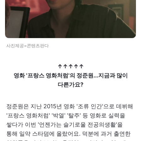
사진제공=콘텐츠판다
↑↑↑↑↑
영화 '프랑스 영화처럼'의 정준원...지금과 많이
다른가요?
정준원은 지난 2015년 영화 '조류 인간'으로 데뷔해
'프랑스 영화처럼' '박열' '탈주' 등 영화로 실력을
쌓다가 이번 '언젠가는 슬기로울 전공의생활'을
통해 일약 스타덤에 올랐어요. 덕분에 과거 출연한