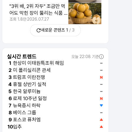
"3위 배, 2위 자두" 조금만 먹
어도 막힌 장이 뚫리는 식품 1
위
조회
1.8만
2026.07.27
새로운 콘텐츠
1
/
3
실시간 트렌드
오늘 22:08 기준
한상미 이태원특조위 해임
1
미 폴리실리콘 관세
2
트럼프 이란전쟁
3
휴젤 상반기 실적
4
한국 알루미늄
5
로제 10주년 일정
6
뉴욕증시 하락
7
베이스 그룹
8
포스코 퓨처엠
9
입추
10