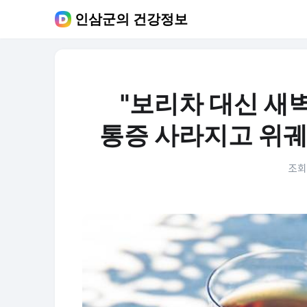
인삼군의 건강정보
"보리차 대신 새벽
통증 사라지고 위궤
조회