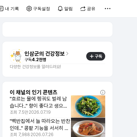
내 기록
구독설정
알림
공유
인삼군의 건강정보
구독
구독
4.2천명
다양한 건강정보를 알려드려요!
이 채널의 인기 콘텐츠
"흐르는 물에 헹궈도 벌레 남
습니다.." 향이 좋다고 생으로
먹다가 간에 부담 주는 잎채소
조회
7.5만
2026.07.19
"백반집에서 늘 따라오는 반찬
인데.." 콩팥 기능을 서서히 떨
어뜨리는 뜻밖의 '이 음식'
조회
7,988
2026.07.26