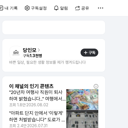
내 기록
구독설정
알림
공유
당인모
구독
구독
1.3천명
바쁜 일상, 필요한 생활 정보를 제가 챙겨드립니다
이 채널의 인기 콘텐츠
"20년차 여행사 직원이 퇴사
하며 밝혔습니다.." 여행에서
돈 새는 곳 3가지
조회
1.8만
2026.08.02
"아파트 단지 안에서 '이렇게'
하면 처벌받습니다" 도로가 아
니어도 같습니다
조회
2.4만
2026.07.31