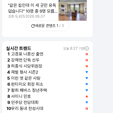
"같은 집인데 이 세 곳만 유독
덥습니다" 10명 중 9명 모릅니
다
조회
9,425
2026.08.07
새로운 콘텐츠
1
/
3
실시간 트렌드
오늘 8:27 기준
고경표 나혼산 출연
1
강채연 단독 선두
2
재벌 형사 시즌2
4
이런 엿 같은 사랑
5
판타지오 회장 피소
6
황희 폐버스 청년주택
7
샤이니 민호
8
민주당 전당대회
9
우리 동네 전성시대
10