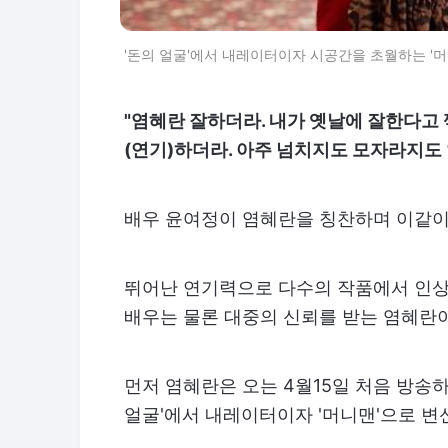
'돈의 얼굴'에서 내레이터이자 시공간을 초월하는 '머
"염혜란 잘하더라. 내가 옛날에 잘한다고 찍
(연기)하더라. 아주 넘치지도 모자라지도 
배우 윤여정이 염혜란을 칭찬하며 이같이
뛰어난 연기력으로 다수의 작품에서 인상
배우는 물론 대중의 신뢰를 받는 염혜란이
먼저 염혜란은 오는 4월15일 처음 방송하
얼굴'에서 내레이터이자 '머니맨'으로 변