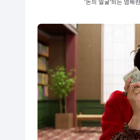
'돈의 얼굴'되는 염혜란