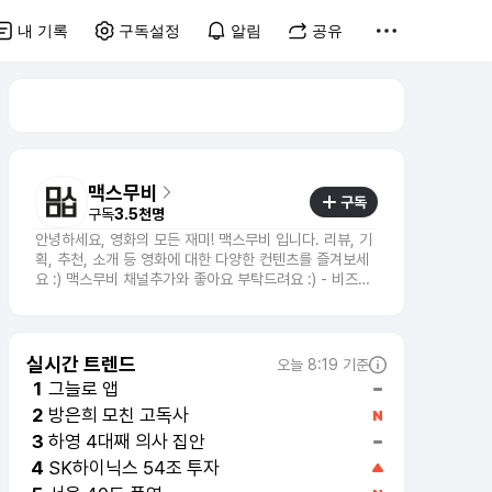
내 기록
구독설정
알림
공유
맥스무비
구독
구독
3.5천명
안녕하세요, 영화의 모든 재미! 맥스무비 입니다. 리뷰, 기
획, 추천, 소개 등 영화에 대한 다양한 컨텐츠를 즐겨보세
요 :) 맥스무비 채널추가와 좋아요 부탁드려요 :) - 비즈니
스 문의 : mkt@maxmovie.com
실시간 트렌드
오늘 8:19 기준
그늘로 앱
1
방은희 모친 고독사
2
SK하이닉스 54조 투자
4