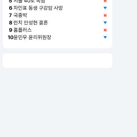
서울 40도 폭염
5
차인표 동생 구강암 사망
6
국중박
7
런치 안성현 결혼
8
홈플러스
9
윤민우 윤리위원장
10