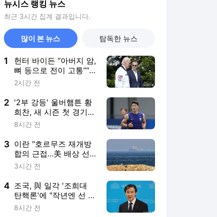
뉴시스 랭킹 뉴스
최근 3시간 집계 결과입니다.
많이 본 뉴스
탐독한 뉴스
1
헌터 바이든 “아버지 암,
뼈 등으로 전이 고통”“사
면받은 거, 좋은 선택 아
2시간 전
냐”
2
'2부 강등' 울버햄튼 황
희찬, 새 시즌 첫 경기서
명단 제외
8시간 전
3
이란 "호르무즈 재개방
합의 근접…美 배상 선
행돼야"
3시간 전
4
조국, 與 일각 '조희대
탄핵론'에 "작년엔 선 긋
더니…할말하않"
8시간 전