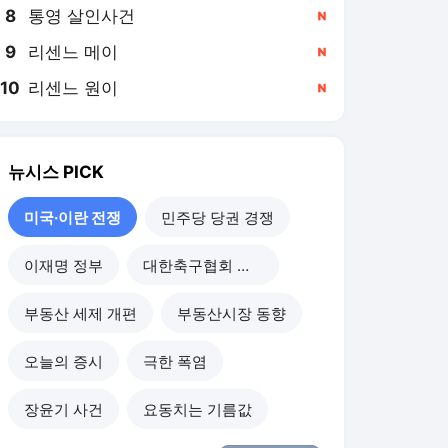
8
통영 살인사건
,신규
9
리센느 메이
,신규
10
리센느 원이
,신규
뉴시스
PICK
미국·이란 전쟁
민주당 당권 경쟁
이재명 정부
대한축구협회 개혁
부동산 세제 개편
부동산시장 동향
오늘의 증시
극한 폭염
장윤기 사건
요동치는 기름값