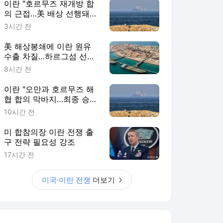
이란 "호르무즈 재개방 합
의 근접…美 배상 선행돼
야"
3시간 전
美 해상봉쇄에 이란 원유
수출 차질…하르그섬 선적
중단
8시간 전
이란 "오만과 호르무즈 해
협 합의 막바지…최종 승인
기다려"
10시간 전
미 합참의장 이란 전쟁 출
구 전략 필요성 강조
17시간 전
미국·이란 전쟁
더보기