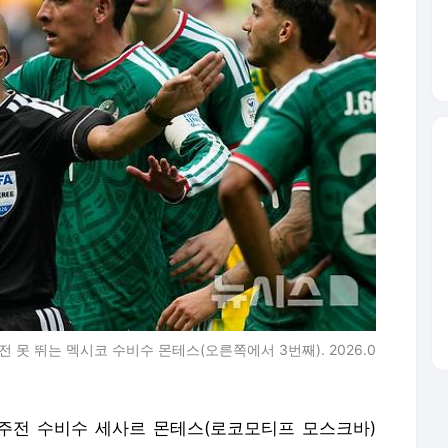
못 뛰는 멕시코 수비수 몬테스(오른쪽에서 3번째). 2026.0
주전 수비수 세사르 몬테스(로코모티프 모스크바)