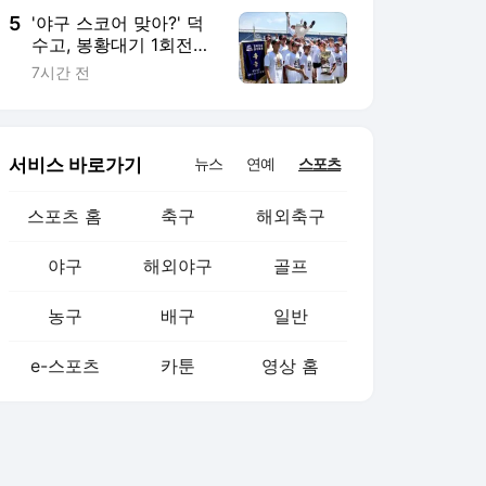
5
'야구 스코어 맞아?' 덕
수고, 봉황대기 1회전서
42-0으로 콜드 승
7시간 전
서비스 바로가기
뉴스
연예
스포츠
스포츠 홈
축구
해외축구
야구
해외야구
골프
농구
배구
일반
e-스포츠
카툰
영상 홈