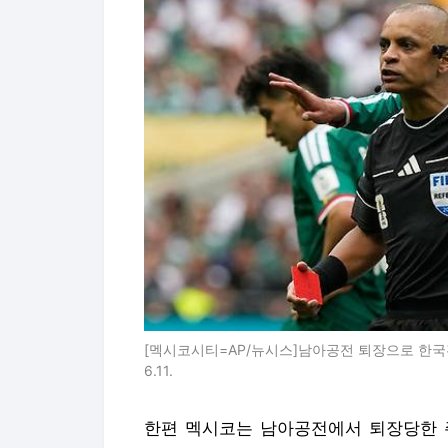
[멕시코시티=AP/뉴시스]남아공전 퇴장으로 한국전 
6.11.
한편 멕시코는 남아공전에서 퇴장당한 