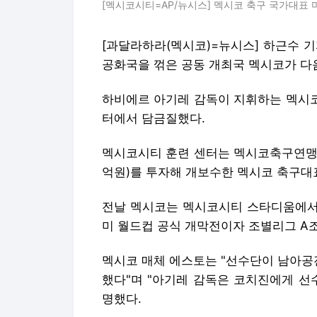
[멕시코시티=AP/뉴시스] 멕시코 축구 국가대표 미드
[과달라하라(멕시코)=뉴시스] 하근수 기
공화국을 꺾은 공동 개최국 멕시코가 다
하비에르 아기레 감독이 지휘하는 멕시코
터에서 담금질했다.
멕시코시티 훈련 센터는 멕시코축구연맹이
억원)를 투자해 개보수한 멕시코 축구대
전날 멕시코는 멕시코시티 스타디움에서 열
미 월드컵 공식 개막전이자 조별리그 A조 
멕시코 매체 에스토는 "선수단이 남아공
했다"며 "아기레 감독은 코치진에게 선
명했다.