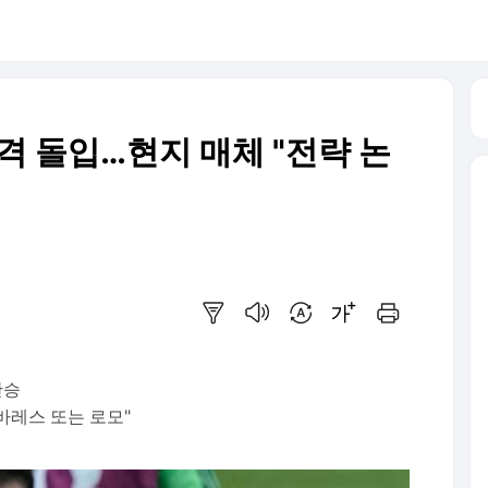
격 돌입…현지 매체 "전략 논
요약보기
음성으로 듣기
번역 설정
글씨크기 조절하기
인쇄하기
완승
바레스 또는 로모"