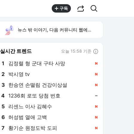
공유하기
검색
구독
뉴스 밖 이야기, 다음 커뮤니티 웹에서 보기
실시간 트렌드
오늘 15:58 기준
툴팁보기
1
김정렬 형 군대 구타 사망
,신규
2
박시영 tv
,신규
3
한승연 손떨림 건강이상설
,신규
4
1236회 로또 당첨 번호
,유지
5
리센느 이사 김혜수
,신규
6
허성범 열애 고백
,신규
7
황기순 원정도박 도피
,신규