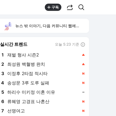
공유하기
검색
구독
뉴스 밖 이야기, 다음 커뮤니티 웹에서 보기
실시간 트렌드
오늘 5:23 기준
툴팁보기
1
재벌 형사 시즌2
,상승
2
최성원 백혈병 완치
,상승
3
이정후 2타점 적시타
,신규
4
송성문 3루 도루 실패
,신규
5
하리수 미키정 이혼 이유
,유지
6
류혜영 고경표 나혼산
,신규
7
선명여고
,신규