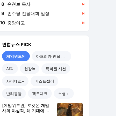
8
손현보 목사
,신규
9
민주당 전당대회 일정
,신규
10
중앙여고
,신규
연합뉴스
PICK
게임위드인
아프리카 인물 열전
AI픽
현장in
특파원 시선
사이테크+
베스트셀러
반려동물
팩트체크
소셜＋
[게임위드인] 포켓몬 개발
사의 야심작, 왜 기대에 못
미쳤나