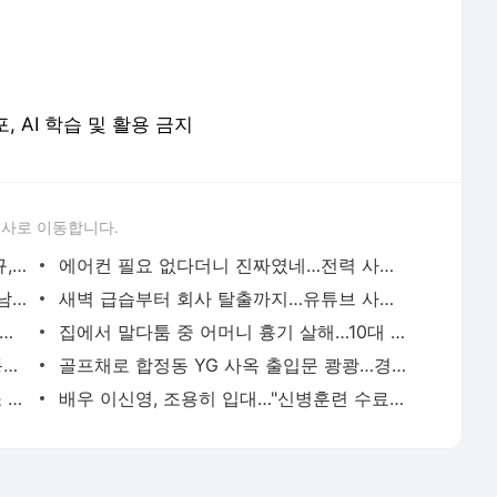
포, AI 학습 및 활용 금지
론사로 이동합니다.
이임생이 밝힌 홍명보 선임 내막…"정몽규, TD판단 믿는다고 해"(종합) | 연합뉴스
에어컨 필요 없다더니 진짜였네…전력 사용량으로 본 냉방 도시 | 연합뉴스
중랑구 면목동서 새벽 흉기 난동…60대 남성 2명 사망 | 연합뉴스
새벽 급습부터 회사 탈출까지…유튜브 사로잡은 '날것'의 일상 | 연합뉴스
고령 도전 119세…"오래 살려면 일하고 건강하게 먹어라" | 연합뉴스
집에서 말다툼 중 어머니 흉기 살해…10대 아들 체포 | 연합뉴스
파리 유명 셰프들, 성수기 식당 닫고 안동서 한식 배운다 | 연합뉴스
골프채로 합정동 YG 사옥 출입문 쾅쾅…경찰, 20대 여성 체포 | 연합뉴스
태국 명문학교서 중학생 총기 난사…최소 7명 살해(종합2보) | 연합뉴스
배우 이신영, 조용히 입대…"신병훈련 수료, 군 생활 집중" | 연합뉴스