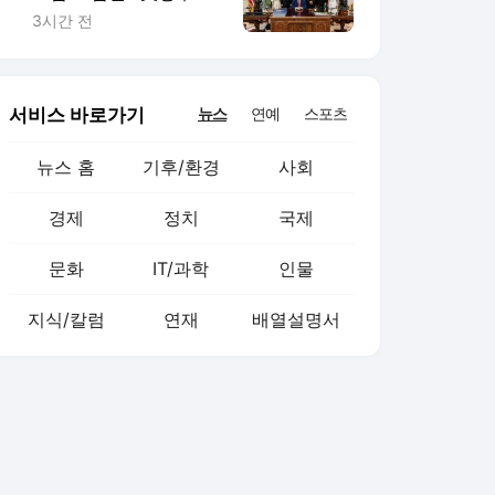
사들과 잇단 접촉
3시간 전
서비스 바로가기
뉴스
연예
스포츠
뉴스 홈
기후/환경
사회
경제
정치
국제
문화
IT/과학
인물
지식/칼럼
연재
배열설명서