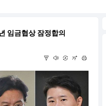
6년 임금협상 잠정합의
요약보기
음성으로 듣기
번역 설정
글씨크기 조절하기
인쇄하기