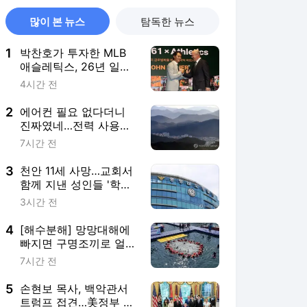
많이 본 뉴스
탐독한 뉴스
1
박찬호가 투자한 MLB
애슬레틱스, 26년 일한
포스트 단장과 결별
4시간 전
2
에어컨 필요 없다더니
진짜였네…전력 사용량
으로 본 냉방 도시
7시간 전
3
천안 11세 사망…교회서
함께 지낸 성인들 '학대
치사' 여부 수사
3시간 전
4
[해수분해] 망망대해에
빠지면 구명조끼로 얼마
나 버틸까
7시간 전
5
손현보 목사, 백악관서
트럼프 접견…美정부 인