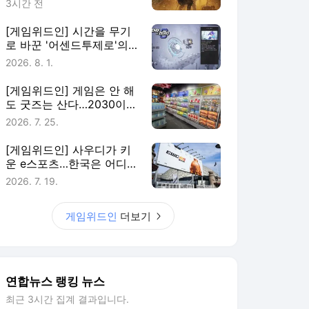
3시간 전
[게임위드인] 시간을 무기
로 바꾼 '어센드투제로'의
실험
2026. 8. 1.
[게임위드인] 게임은 안 해
도 굿즈는 산다…2030이
게임에 남는 법
2026. 7. 25.
[게임위드인] 사우디가 키
운 e스포츠…한국은 어디에
있나
2026. 7. 19.
게임위드인
더보기
연합뉴스 랭킹 뉴스
최근 3시간 집계 결과입니다.