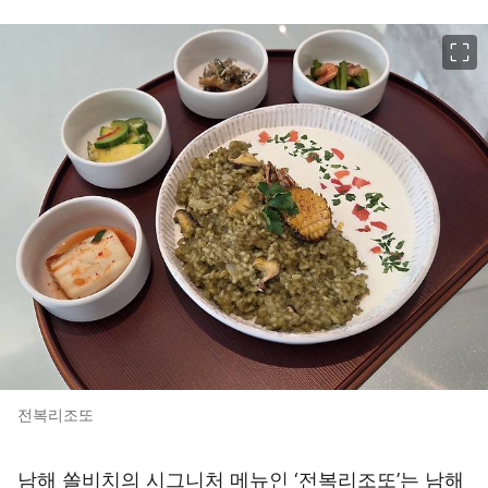
이미지 크게 보기
전복리조또
남해 쏠비치의 시그니처 메뉴인 ‘전복리조또’는 남해