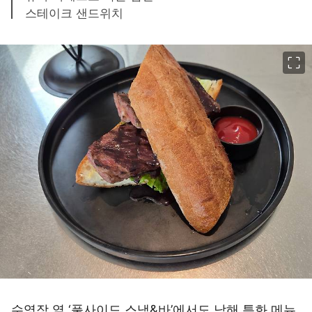
스테이크 샌드위치
이미지 크게 보기
수영장 옆 ‘풀사이드 스낵&바’에서도 남해 특화 메뉴