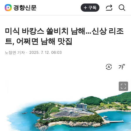
공유하기
통합검색
경향신문
구독
미식 바캉스 쏠비치 남해…신상 리조
트, 어쩌면 남해 맛집
노정연 기자
2025. 7. 12. 06:03
번역 설정
글씨크기 조절하기
이미지 크게 보기