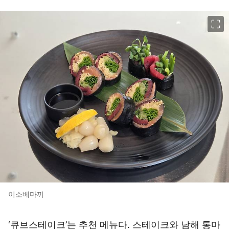
이미지 크게 보기
이소베마끼
‘큐브스테이크’는 추천 메뉴다. 스테이크와 남해 통마