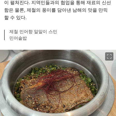
이 펼쳐진다. 지역민들과의 협업을 통해 재료의 신선
함은 물론, 제철의 풍미를 담아낸 남해의 맛을 만끽
할 수 있다.
제철 민어향 알알이 스민
민어솥밥
이미지 크게 보기