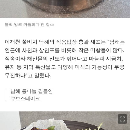
블랙 잉크 커틀피쉬 앤 칩스
이재천 쏠비치 남해의 식음업장 총괄 셰프는 “남해는
인근에 사천과 삼천포를 비롯해 작은 미항들이 많다.
직송이라 해산물의 선도가 뛰어나고 마늘과 시금치,
유자 등 지역 특산물도 다양해 미식의 가능성이 무궁
무진하다”고 말했다.
남해 통마늘 곁들인
큐브스테이크
이미지 크게 보기