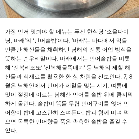
가장 먼저 맛봐야 할 메뉴는 퓨전 한식당 ‘소울다이
닝, 바래’의 ‘민어솥밥’이다. ‘바래’는 바다에서 먹을
만큼만 해산물을 채취하던 남해의 전통 어업 방식을
뜻하는 순우리말이다. 바래에서는 민어솥밥을 비롯
해 ‘전복리조또’ ‘전복해물뚝배기’ 등 남해의 제철 해
산물과 식재료를 활용한 한 상 차림을 선보인다. 7, 8
월은 남해안에서 민어가 제철을 맞는 시기. 여름에
맛이 절정에 이르는 남해산 민어를 솥밥 위에 큼지막
하게 올린다. 솥밥이 뜸들 무렵 민어구이를 얹어 민
어향이 밥에 고스란히 스며든다. 밥과 함께 비벼 먹
으면 독특한 민어향을 품은 촉촉한 솥밥을 즐길 수
있다.