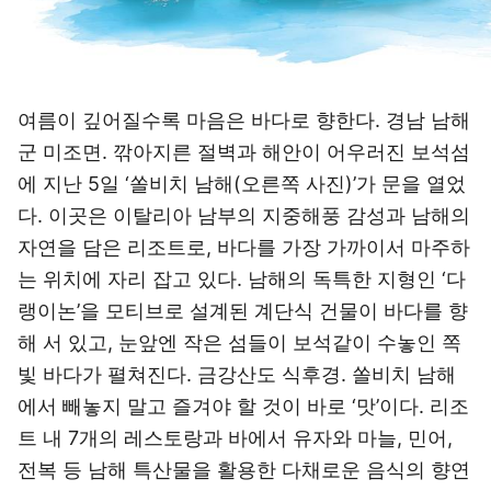
여름이 깊어질수록 마음은 바다로 향한다. 경남 남해
군 미조면. 깎아지른 절벽과 해안이 어우러진 보석섬
에 지난 5일 ‘쏠비치 남해(오른쪽 사진)’가 문을 열었
다. 이곳은 이탈리아 남부의 지중해풍 감성과 남해의
자연을 담은 리조트로, 바다를 가장 가까이서 마주하
는 위치에 자리 잡고 있다. 남해의 독특한 지형인 ‘다
랭이논’을 모티브로 설계된 계단식 건물이 바다를 향
해 서 있고, 눈앞엔 작은 섬들이 보석같이 수놓인 쪽
빛 바다가 펼쳐진다. 금강산도 식후경. 쏠비치 남해
에서 빼놓지 말고 즐겨야 할 것이 바로 ‘맛’이다. 리조
트 내 7개의 레스토랑과 바에서 유자와 마늘, 민어,
전복 등 남해 특산물을 활용한 다채로운 음식의 향연