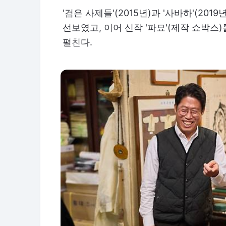
'검은 사제들'(2015년)과 '사바하'(20
선보였고, 이어 신작 '파묘'(제작 쇼박스
펼친다.