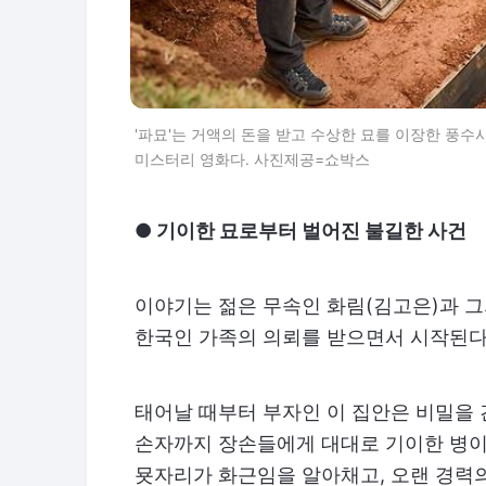
'파묘'는 거액의 돈을 받고 수상한 묘를 이장한 풍
미스터리 영화다. 사진제공=쇼박스
● 기이한 묘로부터 벌어진 불길한 사건
이야기는 젊은 무속인 화림(김고은)과 그
한국인 가족의 의뢰를 받으면서 시작된다
태어날 때부터 부자인 이 집안은 비밀을 
손자까지 장손들에게 대대로 기이한 병이
묫자리가 화근임을 알아채고, 오랜 경력