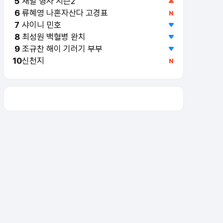
재벌 형사 시즌2
5
류혜영 나혼자산다 고경표
6
샤이니 민호
7
최성원 백혈병 완치
8
조규찬 해이 기러기 부부
9
신천지
10