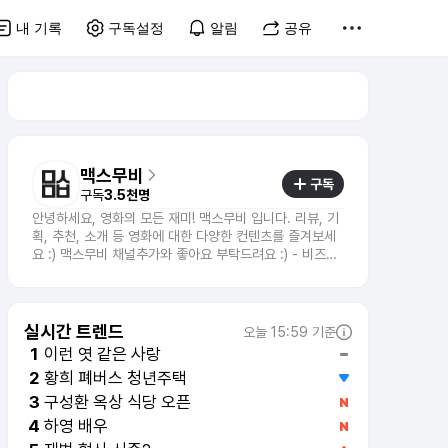
내 기록
구독설정
알림
공유
맥스무비
구독
구독
3.5천명
안녕하세요, 영화의 모든 재미! 맥스무비 입니다. 리뷰, 기
획, 추천, 소개 등 영화에 대한 다양한 컨텐츠를 즐겨보세
요 :) 맥스무비 채널추가와 좋아요 부탁드려요 :) - 비즈니
스 문의 : mkt@maxmovie.com
실시간 트렌드
오늘 15:59 기준
이런 엿 같은 사랑
1
황희 폐버스 청년주택
2
구성환 옥상 식당 오픈
3
하영 배우
4