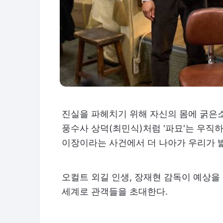
진실을 파헤치기 위해 자신의 몸에 굵은소
풍수사 상덕(최민식)처럼 '파묘'는 우직
이장이라는 사건에서 더 나아가 우리가 밟
오컬트 외길 인생, 장재현 감독이 예상을 뛰
세계로 관객들을 초대한다.