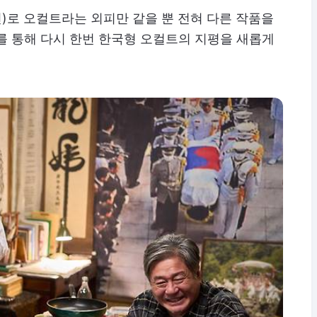
19년)로 오컬트라는 외피만 같을 뿐 전혀 다른 작품을
)를 통해 다시 한번 한국형 오컬트의 지평을 새롭게