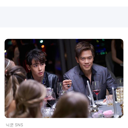
닉쿤 SNS