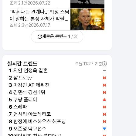
'이 이유'
조회
2.1만
2026.07.22
"악취나는 관계다.." 법정 스님
이 말하는 본성 자체가 악랄한
티나는 사람의 특징 4가지
조회
2.3만
2026.07.17
새로운 콘텐츠
1
/
3
실시간 트렌드
오늘 11:27 기준
지안 엄정욱 결혼
1
삼프로tv
2
이강인 AT 데뷔전
3
김민석 경선 1위
4
쿠팡 플레이
5
스레파
6
맨시티 아틀레티코
7
한정애 버스하우스 해프닝
8
오준성 탁구선수
9
에이티즈 최산 북부대공