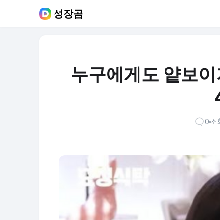
성장곰
누구에게도 얕보이
0
조회