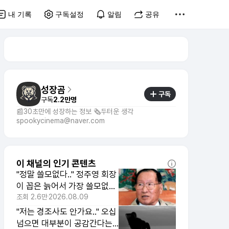
내 기록
구독설정
알림
공유
성장곰
구독
구독
2.2만명
📰30초만에 성장하는 정보 🗞️두터운 생각
spookycinema@naver.com
이 채널의 인기 콘텐츠
"정말 쓸모없다.." 정주영 회장
이 꼽은 늙어서 가장 쓸모없는
습관 1위
조회
2.6만
2026.08.09
"저는 경조사도 안가요.." 오십
넘으면 대부분이 공감간다는