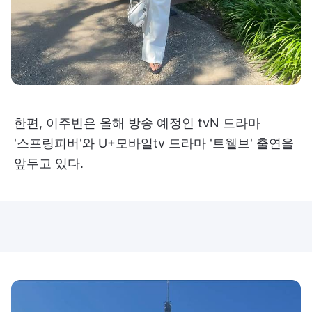
한편, 이주빈은 올해 방송 예정인 tvN 드라마
'스프링피버'와 U+모바일tv 드라마 '트웰브' 출연을
앞두고 있다.