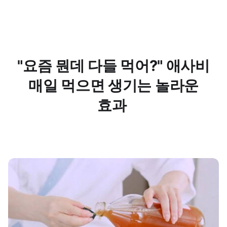
"요즘 뭔데 다들 먹어?" 애사비
매일 먹으면 생기는 놀라운
효과