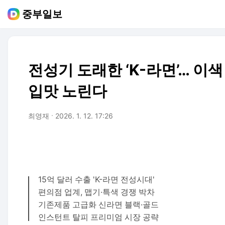
중부일보
전성기 도래한 ‘K-라면’… 이
입맛 노린다
최영재
2026. 1. 12. 17:26
15억 달러 수출 'K-라면 전성시대'
편의점 업계, 맵기·특색 경쟁 박차
기존제품 고급화 신라면 블랙·골드
인스턴트 탈피 프리미엄 시장 공략