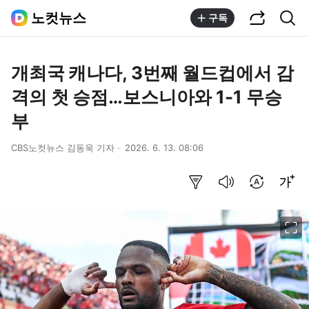
공유하기
통합검색
노컷뉴스
구독
개최국 캐나다, 3번째 월드컵에서 감
격의 첫 승점…보스니아와 1-1 무승
부
CBS노컷뉴스 김동욱 기자
2026. 6. 13. 08:06
요약보기
음성으로 듣기
번역 설정
글씨크기 조절하기
이미지 크게 보기