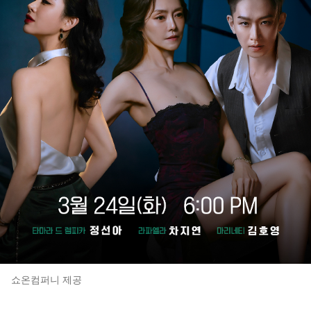
쇼온컴퍼니 제공