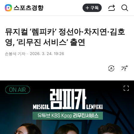
공유하기
통합검색
스포츠경향
구독
뮤지컬 ‘렘피카’ 정선아·차지연·김호
영, ‘리무진 서비스’ 출연
손봉석 기자
2026. 3. 24. 19:26
번역 설정
글씨크기 조절하기
이미지 크게 보기