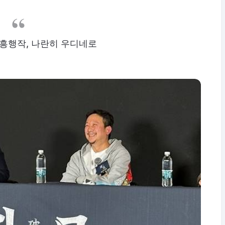
흥행작, 나란히 우디네로