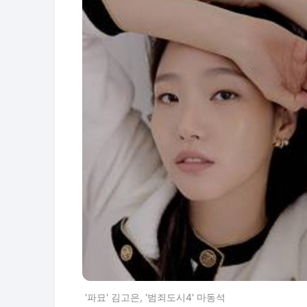
'파묘' 김고은, '범죄도시4' 마동석