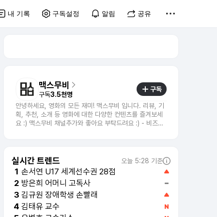
내 기록
구독설정
알림
공유
맥스무비
구독
구독
3.5천명
안녕하세요, 영화의 모든 재미! 맥스무비 입니다. 리뷰, 기
획, 추천, 소개 등 영화에 대한 다양한 컨텐츠를 즐겨보세
요 :) 맥스무비 채널추가와 좋아요 부탁드려요 :) - 비즈니
스 문의 : mkt@maxmovie.com
실시간 트렌드
오늘 5:28 기준
손서연 U17 세계선수권 28점
1
방은희 어머니 고독사
2
김태유 교수
4