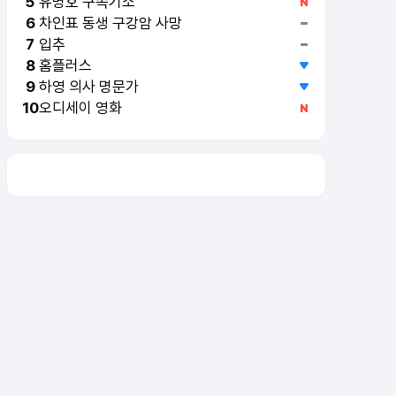
유병호 구속기소
5
차인표 동생 구강암 사망
6
입추
7
홈플러스
8
하영 의사 명문가
9
오디세이 영화
10