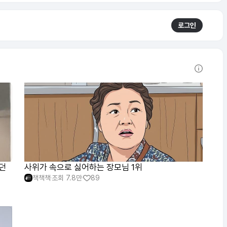
로그인
있던
사위가 속으로 싫어하는 장모님 1위
책책책
조회
7.8만
89