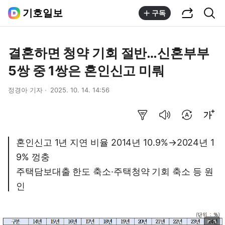
공유하기
통합검색
기호일보
구독
결혼하면 청약 기회 절반…신혼부부
5쌍 중 1쌍은 혼인신고 미뤄
정경아 기자
2025. 10. 14. 14:56
요약보기
음성으로 듣기
번역 설정
글씨크기 조절하기
혼인신고 1년 지연 비율 2014년 10.9%→2024년 1
9% 껑충
주택담보대출 한도 축소·주택청약 기회 축소 등 원
인
이미지 크게 보기