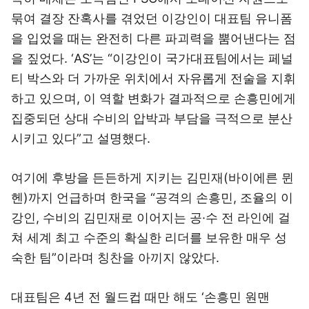
묶여 결장 잔혹사를 겪었던 이강인이 대표팀 유니폼
을 입었을 때는 완전히 다른 파괴력을 뿜어낸다는 점
을 짚었다. ‘AS’는 “이강인이 국가대표팀에서는 페널
티 박스와 더 가까운 위치에서 자유롭게 전술을 지휘
하고 있으며, 이 역할 변화가 결과적으로 손흥민에게
집중되던 상대 수비의 압박과 부담을 극적으로 분산
시키고 있다”고 설명했다.
여기에 후방을 든든하게 지키는 김민재(바이에른 뮌
헨)까지 언급하며 한국을 “공격의 손흥민, 조율의 이
강인, 수비의 김민재로 이어지는 공·수 전 라인에 걸
쳐 세계 최고 수준의 확실한 리더를 보유한 매우 성
숙한 팀”이라며 칭찬을 아끼지 않았다.
대표팀은 4년 전 월드컵 때만 해도 ‘손흥민 원맨