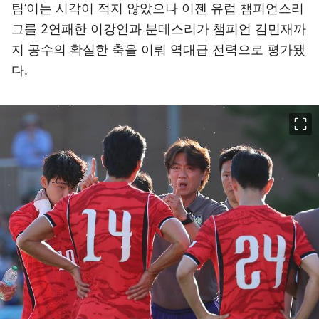
팀’이는 시각이 적지 않았으나 이젠 유럽 챔피언스리
그를 2연패한 이강인과 분데스리가 챔피언 김민재까
지 공수의 확실한 축을 이뤄 역대급 전력으로 평가됐
다.
이미지 크게 보기