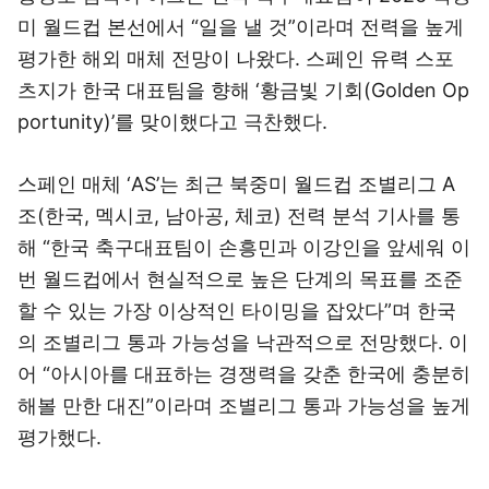
미 월드컵 본선에서 “일을 낼 것”이라며 전력을 높게
평가한 해외 매체 전망이 나왔다. 스페인 유력 스포
츠지가 한국 대표팀을 향해 ‘황금빛 기회(Golden Op
portunity)’를 맞이했다고 극찬했다.
스페인 매체 ‘AS’는 최근 북중미 월드컵 조별리그 A
조(한국, 멕시코, 남아공, 체코) 전력 분석 기사를 통
해 “한국 축구대표팀이 손흥민과 이강인을 앞세워 이
번 월드컵에서 현실적으로 높은 단계의 목표를 조준
할 수 있는 가장 이상적인 타이밍을 잡았다”며 한국
의 조별리그 통과 가능성을 낙관적으로 전망했다. 이
어 “아시아를 대표하는 경쟁력을 갖춘 한국에 충분히
해볼 만한 대진”이라며 조별리그 통과 가능성을 높게
평가했다.