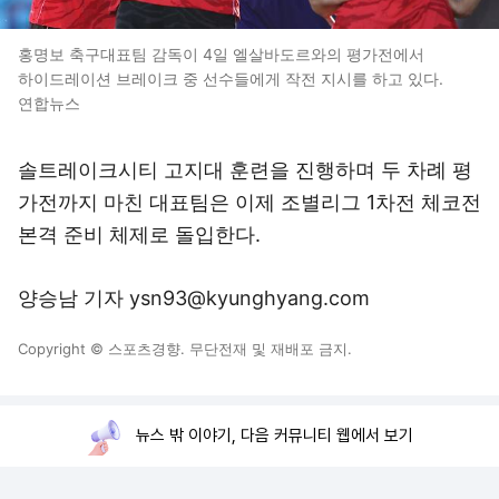
홍명보 축구대표팀 감독이 4일 엘살바도르와의 평가전에서
하이드레이션 브레이크 중 선수들에게 작전 지시를 하고 있다.
연합뉴스
솔트레이크시티 고지대 훈련을 진행하며 두 차례 평
가전까지 마친 대표팀은 이제 조별리그 1차전 체코전
본격 준비 체제로 돌입한다.
양승남 기자 ysn93@kyunghyang.com
Copyright © 스포츠경향. 무단전재 및 재배포 금지.
뉴스 밖 이야기, 다음 커뮤니티 웹에서 보기