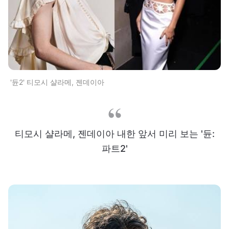
'듄2' 티모시 샬라메, 젠데이아
티모시 샬라메, 젠데이아 내한 앞서 미리 보는 '듄:
파트2'