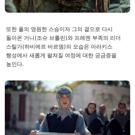
또한 폴의 영원한 스승이자 그의 곁으로 다시
돌아온 거니(조슈 브롤린)와 프레멘 부족의 리더
스틸가(하비에르 바르뎀)의 모습은 아라키스
행성에서 새롭게 펼쳐질 여정에 대한 궁금증을
높인다.