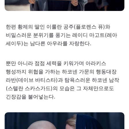
한편 황제의 딸인 이룰란 공주(플로렌스 퓨)와
비밀스러운 분위기를 풍기는 레이디 마고트(레아
세이두)는 남다른 아우라를 자랑한다.
뿐만 아니라 점점 세력을 키워가며 아라키스
행성까지 위협을 가하는 하코넨 가문의 행동대장
라반(데이브 바티스타)과 탐욕스러운 하코넨 남작
(스텔란 스카스가드)의 모습은 그 자체만으로도
긴장감을 불어넣는다.